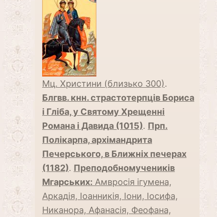
Мц. Христини (близько 300)
.
Блгвв. кнн. страстотерпців Бориса
і Гліба, у Святому Хрещенні
Романа і Давида (1015)
.
Прп.
Полікарпа, архімандрита
Печерського, в Ближніх печерах
(1182)
.
Преподобномучеників
Мгарських:
Амвросія ігумена,
Аркадія, Іоанникія, Іони, Іосифа,
Никанора, Афанасія, Феофана,