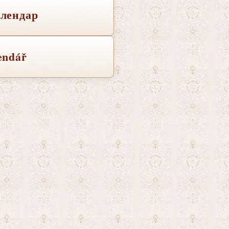
лендар
endář