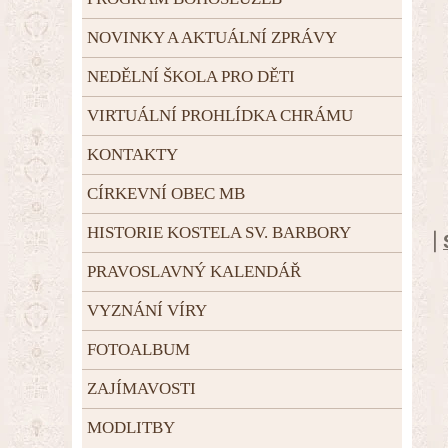
NOVINKY A AKTUÁLNÍ ZPRÁVY
NEDĚLNÍ ŠKOLA PRO DĚTI
VIRTUÁLNÍ PROHLÍDKA CHRÁMU
KONTAKTY
CÍRKEVNÍ OBEC MB
HISTORIE KOSTELA SV. BARBORY
|
PRAVOSLAVNÝ KALENDÁŘ
VYZNÁNÍ VÍRY
FOTOALBUM
ZAJÍMAVOSTI
MODLITBY