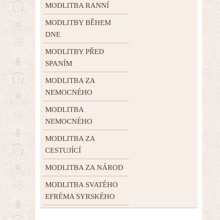
MODLITBA RANNÍ
MODLITBY BĚHEM
DNE
MODLITBY PŘED
SPANÍM
MODLITBA ZA
NEMOCNÉHO
MODLITBA
NEMOCNÉHO
MODLITBA ZA
CESTUJÍCÍ
MODLITBA ZA NÁROD
MODLITBA SVATÉHO
EFRÉMA SYRSKÉHO