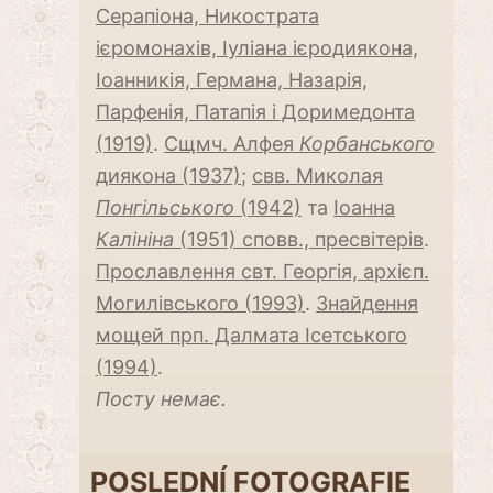
Серапіона, Никострата
ієромонахів, Іуліана ієродиякона,
Іоанникія, Германа, Назарія,
Парфенія, Патапія і Доримедонта
(1919)
.
Сщмч. Алфея
Корбанського
диякона (1937)
;
свв. Миколая
Понгільського
(1942)
та
Іоанна
Калініна
(1951) сповв., пресвітерів
.
Прославлення свт. Георгія, архієп.
Могилівського (1993)
.
Знайдення
мощей прп. Далмата Ісетського
(1994)
.
Посту немає.
POSLEDNÍ FOTOGRAFIE