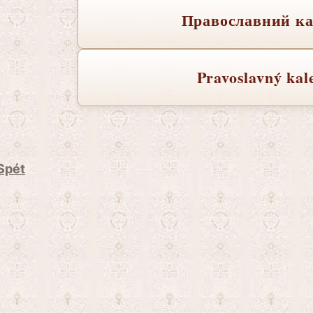
Православний ка
Pravoslavný kal
Spét