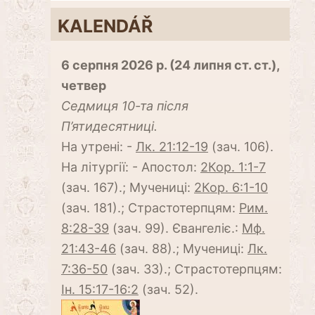
KALENDÁŘ
6 серпня 2026 р. (24 липня ст. ст.),
четвер
Cедмиця 10-та після
П’ятидесятниці.
На утрені: -
Лк. 21:12-19
(зач. 106).
На літургії: - Апостол:
2Кор. 1:1-7
(зач. 167).; Мучениці:
2Кор. 6:1-10
(зач. 181).; Страстотерпцям:
Рим.
8:28-39
(зач. 99). Євангеліє.:
Мф.
21:43-46
(зач. 88).; Мучениці:
Лк.
7:36-50
(зач. 33).; Страстотерпцям:
Ін. 15:17-16:2
(зач. 52).