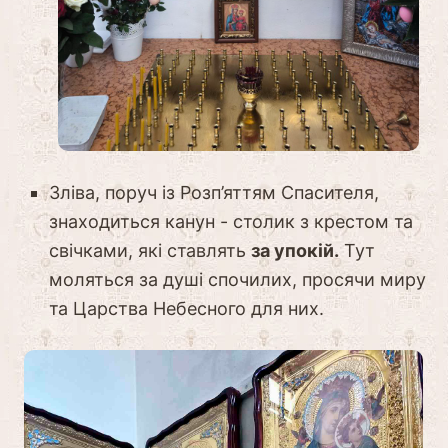
Зліва, поруч із Розп’яттям Спасителя,
знаходиться канун - столик з крестом та
свічками, які ставлять
за упокій.
Тут
моляться за душі спочилих, просячи миру
та Царства Небесного для них.