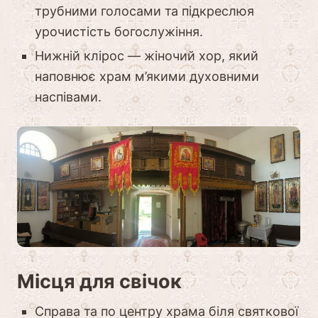
трубними голосами та підкреслюя
урочистість богослужіння.
Нижній клірос — жіночий хор, який
наповнює храм м’якими духовними
наспівами.
Місця для свічок
Справа та по центру храма біля святкової