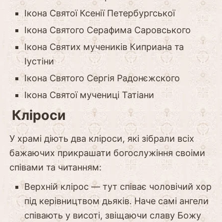
Ікона Святої Ксенії Петербургської
Ікона Святого Серафима Саровського
Ікона Святих мучеників Киприана та
Іустіни
Ікона Святого Сергія Радонєжского
Ікона Святої мучениці Татіани
Кліроси
У храмі діють два кліроси, які зібрали всіх
бажаючих прикрашати богослужіння своіми
співами та читанням:
Верхній клірос — тут співає чоловічий хор
під керівництвом дьяків. Наче самі ангели
співають у висоті, звіщаючи славу Божу