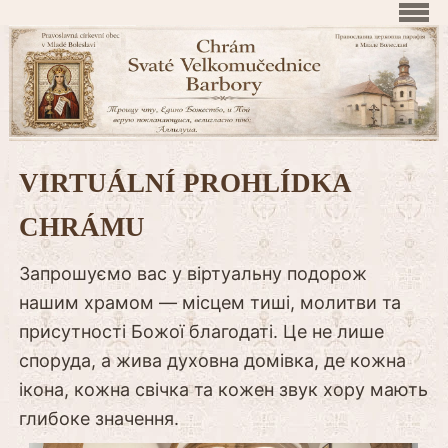
VIRTUÁLNÍ PROHLÍDKA
CHRÁMU
Запрошуємо вас у віртуальну подорож
нашим храмом — місцем тиші, молитви та
присутності Божої благодаті. Це не лише
споруда, а жива духовна домівка, де кожна
ікона, кожна свічка та кожен звук хору мають
глибоке значення.