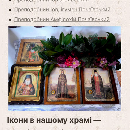
Преподобний Іов, ігумен Почаївський
Преподобний Амфілохій Почаївський
Ікони в нашому храмі —