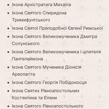
Ікона Архістратига Михаїла
Ікона Святого Спиридона
Тримифунтського
Ікона Святої Преподобної Євгенії Римської
Ікона Святого Великомученика Дмитра
Солунського
Ікона Святого Великомученика і цілителя
Пантелеймона
Ікона Святого Мученика Діонісія
Ареопагіта
Ікона Святого Георгія Побідоносця
Ікона Святих Рівноапостольних
Костянтина та Єлени
Ікона Святого Рівноапостольного