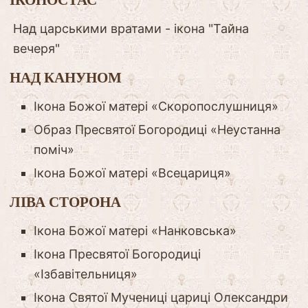
Над царськими вратами - ікона "Тайна
вечеря"
НАД КАНУНОМ
Ікона Божої матері «Скоропослушниця»
Образ Пресвятої Богородиці «Неустанна
поміч»
Ікона Божої матері «Всецариця»
ЛІВА СТОРОНА
Ікона Божої матері «Нанковська»
Ікона Пресвятої Богородиці
«Ізбавітельниця»
Ікона Святої Мучениці цариці Олександри