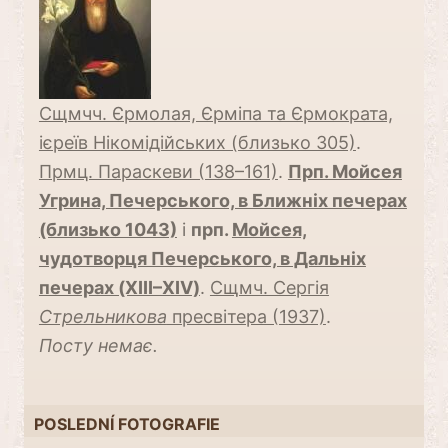
Сщмчч. Єрмолая, Єрміпа та Єрмократа,
ієреїв Нікомідійських (близько 305)
.
Прмц. Параскеви (138–161)
.
Прп. Мойсея
Угрина, Печерського, в Ближніх печерах
(близько 1043)
і
прп.
Мойсея,
чудотворця Печерського, в Дальніх
печерах (XIII–XIV)
.
Сщмч. Сергія
Стрельникова
пресвітера (1937)
.
Посту немає.
POSLEDNÍ FOTOGRAFIE