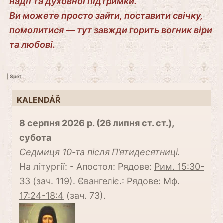
надії та духовної підтримки.
Ви можете просто зайти, поставити свічку,
помолитися — тут завжди горить вогник віри
та любові.
|
Spét
KALENDÁŘ
8 серпня 2026 р. (26 липня ст. ст.),
субота
Cедмиця 10-та після П’ятидесятниці.
На літургії: - Апостол: Рядове:
Рим. 15:30-
33
(зач. 119). Євангеліє.: Рядове:
Мф.
17:24-18:4
(зач. 73).