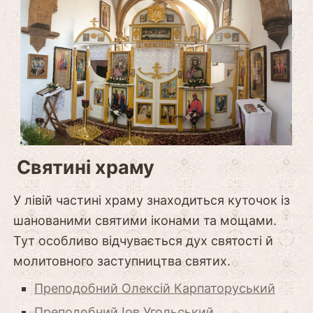
Святині храму
У лівій частині храму знаходиться куточок із
шанованими святими іконами та мощами.
Тут особливо відчувається дух святості й
молитовного заступництва святих.
Преподобний Олексій Карпаторуський
Преподобний Іов Угольський