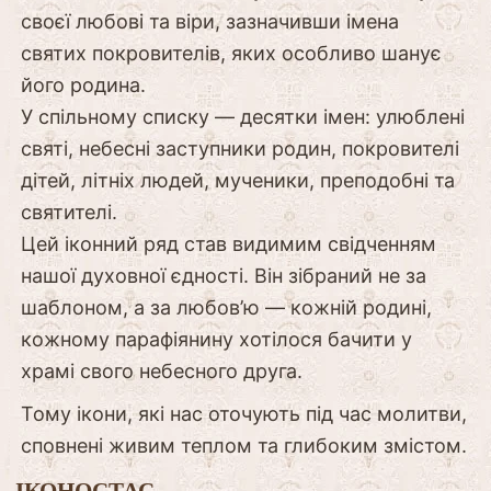
своєї любові та віри, зазначивши імена
святих покровителів, яких особливо шанує
його родина.
У спільному списку — десятки імен: улюблені
святі, небесні заступники родин, покровителі
дітей, літніх людей, мученики, преподобні та
святителі.
Цей іконний ряд став видимим свідченням
нашої духовної єдності. Він зібраний не за
шаблоном, а за любов’ю — кожній родині,
кожному парафіянину хотілося бачити у
храмі свого небесного друга.
Тому ікони, які нас оточують під час молитви,
сповнені живим теплом та глибоким змістом.
ІКОНОСТАС