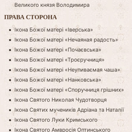
Великого князя Володимира
ПРАВА СТОРОНА
Ікона Божої матері «Іверська»
Ікона Божої матері «Нечаяная радость»
Ікона Божої матері «Почаєвська»
Ікона Божої матері «Троєручниця»
Ікона Божої матері «Неупиваємая чаша»
Ікона Божої матері «Нанковська»
Ікона Божої матері «Споручниця грішних»
Ікона Святого Николая Чудотворця
Ікона Святих мучеників Адріана та Наталії
Ікона Святого Луки Кримського
Ікона Святого Амвросія Оптинського