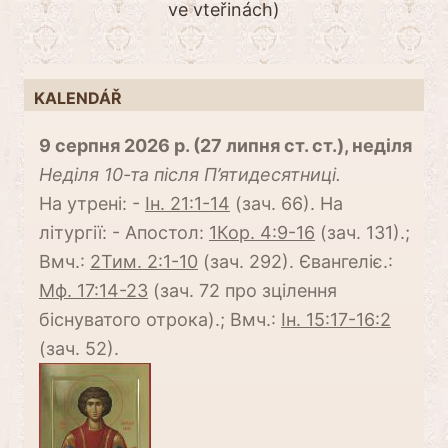
ve vteřinách)
KALENDÁŘ
9 серпня 2026 р. (27 липня ст. ст.), неділя
Неділя 10-та після П’ятидесятниці.
На утрені: -
Ін. 21:1-14
(зач. 66). На
літургії: - Апостол:
1Кор. 4:9-16
(зач. 131).;
Вмч.:
2Тим. 2:1-10
(зач. 292). Євангеліє.:
Мф. 17:14-23
(зач. 72 про зцілення
біснуватого отрока).; Вмч.:
Ін. 15:17-16:2
(зач. 52).