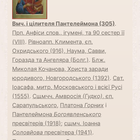
Вмч. і цілителя Пантелеймона (305)
.
Прп. Анфіси спов., ігумені, та 90 сестер її
(VIII)
.
Рівноапп. Климента, єп.
Охридського (916), Наума, Савви,
Горазда та Ангеляра (Болг.)
.
Блж.
Миколая Кочанова, Христа заради
юродивого, Новгородського (1392)
.
Свт.
Іоасафа, митр. Московського і всієї Русі
(1555)
.
Сщмчч. Амвросія
(Гудко)
, єп.
Сарапульського
,
Платона
Горних
і
Пантелеймона
Богоявленського
пресвітерів (1918)
;
сщмч. Іоанна
Соловйова
пресвітера (1941)
.