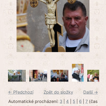
← Předchozí
Zpět do složky
Další →
Automatické procházení:
3
|
4
|
5
|
6
|
7
(čas