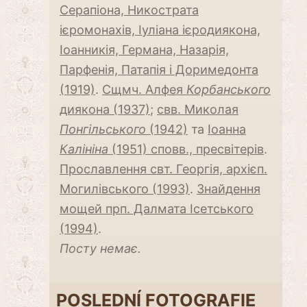
Серапіона, Никострата
ієромонахів, Іуліана ієродиякона,
Іоанникія, Германа, Назарія,
Парфенія, Патапія і Доримедонта
(1919)
.
Сщмч. Алфея
Корбанського
диякона (1937)
;
свв. Миколая
Понгільського
(1942)
та
Іоанна
Калініна
(1951) сповв., пресвітерів
.
Прославлення свт. Георгія, архієп.
Могилівського (1993)
.
Знайдення
мощей прп. Далмата Ісетського
(1994)
.
Посту немає.
POSLEDNÍ FOTOGRAFIE