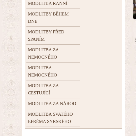
MODLITBA RANNÍ
MODLITBY BĚHEM
DNE
MODLITBY PŘED
|
SPANÍM
MODLITBA ZA
NEMOCNÉHO
MODLITBA
NEMOCNÉHO
MODLITBA ZA
CESTUJÍCÍ
MODLITBA ZA NÁROD
MODLITBA SVATÉHO
EFRÉMA SYRSKÉHO