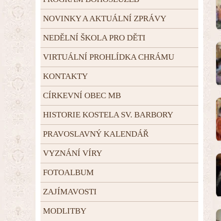
NOVINKY A AKTUÁLNÍ ZPRÁVY
NEDĚLNÍ ŠKOLA PRO DĚTI
VIRTUÁLNÍ PROHLÍDKA CHRÁMU
KONTAKTY
CÍRKEVNÍ OBEC MB
HISTORIE KOSTELA SV. BARBORY
PRAVOSLAVNÝ KALENDÁŘ
VYZNÁNÍ VÍRY
FOTOALBUM
ZAJÍMAVOSTI
MODLITBY