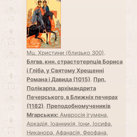
Мц. Христини (близько 300)
.
Блгвв. кнн. страстотерпців Бориса
і Гліба, у Святому Хрещенні
Романа і Давида (1015)
.
Прп.
Полікарпа, архімандрита
Печерського, в Ближніх печерах
(1182)
.
Преподобномучеників
Мгарських:
Амвросія ігумена,
Аркадія, Іоанникія, Іони, Іосифа,
Никанора, Афанасія, Феофана,