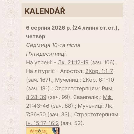
KALENDÁŘ
6 серпня 2026 р. (24 липня ст. ст.),
четвер
Cедмиця 10-та після
П’ятидесятниці.
На утрені: -
Лк. 21:12-19
(зач. 106).
На літургії: - Апостол:
2Кор. 1:1-7
(зач. 167).; Мучениці:
2Кор. 6:1-10
(зач. 181).; Страстотерпцям:
Рим.
8:28-39
(зач. 99). Євангеліє.:
Мф.
21:43-46
(зач. 88).; Мучениці:
Лк.
7:36-50
(зач. 33).; Страстотерпцям:
Ін. 15:17-16:2
(зач. 52).