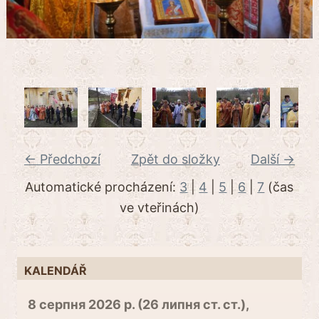
← Předchozí
Zpět do složky
Další →
Automatické procházení:
3
|
4
|
5
|
6
|
7
(čas
ve vteřinách)
KALENDÁŘ
8 серпня 2026 р. (26 липня ст. ст.),