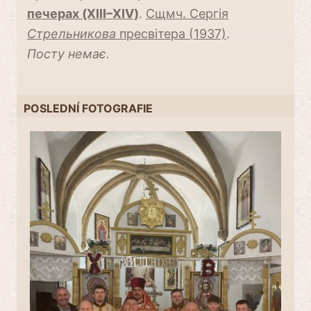
печерах (XIII–XIV)
.
Сщмч. Сергія
Стрельникова
пресвітера (1937)
.
Посту немає.
POSLEDNÍ FOTOGRAFIE