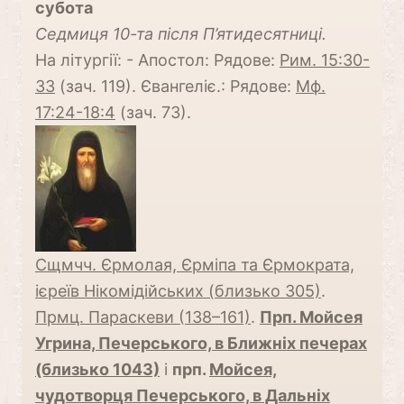
субота
Cедмиця 10-та після П’ятидесятниці.
На літургії: - Апостол: Рядове:
Рим. 15:30-
33
(зач. 119). Євангеліє.: Рядове:
Мф.
17:24-18:4
(зач. 73).
Сщмчч. Єрмолая, Єрміпа та Єрмократа,
ієреїв Нікомідійських (близько 305)
.
Прмц. Параскеви (138–161)
.
Прп. Мойсея
Угрина, Печерського, в Ближніх печерах
(близько 1043)
і
прп.
Мойсея,
чудотворця Печерського, в Дальніх