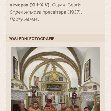
печерах (XIII–XIV)
.
Сщмч. Сергія
Стрельникова
пресвітера (1937)
.
Посту немає.
POSLEDNÍ FOTOGRAFIE