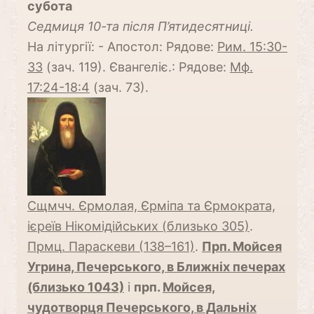
субота
Cедмиця 10-та після П’ятидесятниці.
На літургії: - Апостол: Рядове:
Рим. 15:30-
33
(зач. 119). Євангеліє.: Рядове:
Мф.
17:24-18:4
(зач. 73).
Сщмчч. Єрмолая, Єрміпа та Єрмократа,
ієреїв Нікомідійських (близько 305)
.
Прмц. Параскеви (138–161)
.
Прп. Мойсея
Угрина, Печерського, в Ближніх печерах
(близько 1043)
і
прп.
Мойсея,
чудотворця Печерського, в Дальніх