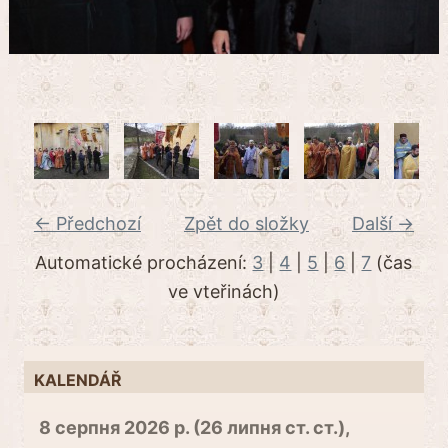
← Předchozí
Zpět do složky
Další →
Automatické procházení:
3
|
4
|
5
|
6
|
7
(čas
ve vteřinách)
KALENDÁŘ
8 серпня 2026 р. (26 липня ст. ст.),