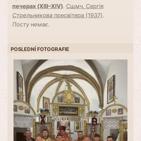
печерах (XIII–XIV)
.
Сщмч. Сергія
Стрельникова
пресвітера (1937)
.
Посту немає.
POSLEDNÍ FOTOGRAFIE