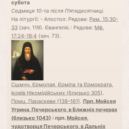
субота
Cедмиця 10-та після П’ятидесятниці.
На літургії: - Апостол: Рядове:
Рим. 15:30-
33
(зач. 119). Євангеліє.: Рядове:
Мф.
17:24-18:4
(зач. 73).
Сщмчч. Єрмолая, Єрміпа та Єрмократа,
ієреїв Нікомідійських (близько 305)
.
Прмц. Параскеви (138–161)
.
Прп. Мойсея
Угрина, Печерського, в Ближніх печерах
(близько 1043)
і
прп.
Мойсея,
чудотворця Печерського, в Дальніх