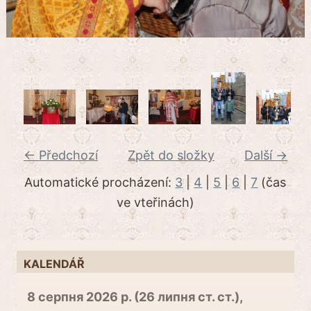
← Předchozí
Zpět do složky
Další →
Automatické procházení:
3
|
4
|
5
|
6
|
7
(čas
ve vteřinách)
KALENDÁŘ
8 серпня 2026 р. (26 липня ст. ст.),