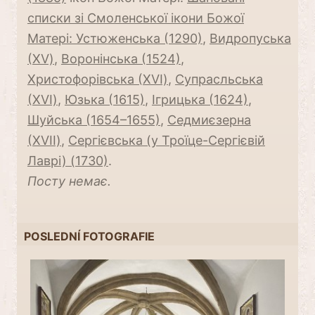
списки зі Смоленської ікони Божої
Матері: Устюженська (1290)
,
Видропуська
(ХV)
,
Воронінська (1524)
,
Христофорівська (ХVI)
,
Супрасльська
(ХVI)
,
Юзька (1615)
,
Ігрицька (1624)
,
Шуйська (1654–1655)
,
Седмиєзерна
(ХVII)
,
Сергієвська (у Троїце-Сергієвій
Лаврі) (1730)
.
Посту немає.
POSLEDNÍ FOTOGRAFIE