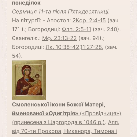
понеділок
Cедмиця 11-та після П’ятидесятниці.
На літургії: - Апостол:
2Кор. 2:4-15
(зач.
171 ).; Богородиці:
Флп. 2:5-11
(зач. 240).
Євангеліє.:
Мф. 23:13-22
(зач. 94).;
Богородиці:
Лк. 10:38-42,11:27-28
, (зач.
54).
Смоленської ікони Божої Матері,
йменованої «Одигітрія»
(«Провідниця»)
(принесена з Царгорода в 1046 р.)
.
Апп.
від 70-ти Прохора, Никанора, Тимона і