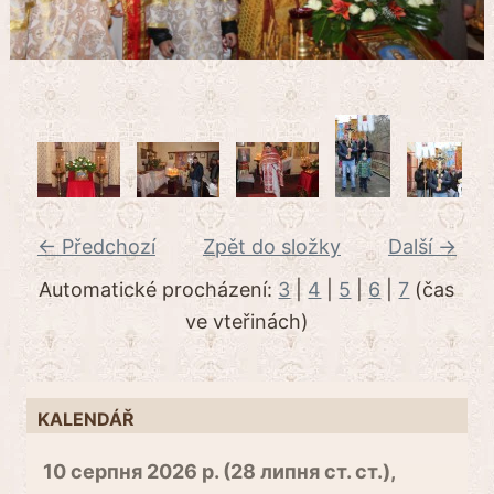
← Předchozí
Zpět do složky
Další →
Automatické procházení:
3
|
4
|
5
|
6
|
7
(čas
ve vteřinách)
KALENDÁŘ
10 серпня 2026 р. (28 липня ст. ст.),