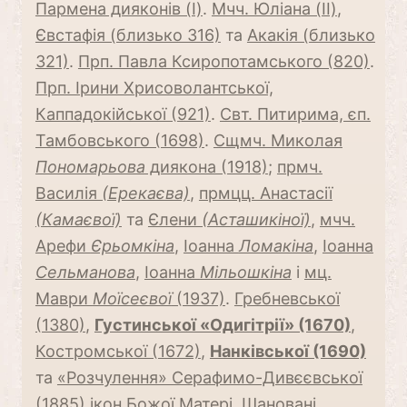
Пармена дияконів (I)
.
Мчч. Юліана (II)
,
Євстафія (близько 316)
та
Акакія (близько
321)
.
Прп. Павла Ксиропотамського (820)
.
Прп. Ірини Хрисоволантської,
Каппадокійської (921)
.
Свт. Питирима, єп.
Тамбовського (1698)
.
Сщмч. Миколая
Пономарьова
диякона (1918)
;
прмч.
Василія
(Ерекаєва)
,
прмцц. Анастасії
(Камаєвої)
та
Єлени
(Асташикіної)
,
мчч.
Арефи
Єрьомкіна
,
Іоанна
Ломакіна
,
Іоанна
Сельманова
,
Іоанна
Мільошкіна
і
мц.
Маври
Моїсеєвої
(1937)
.
Гребневської
(1380)
,
Густинської «Одигітрії» (1670)
,
Костромської (1672)
,
Нанківської (1690)
та
«Розчулення» Серафимо-Дивєєвської
(1885)
ікон Божої Матері.
Шановані