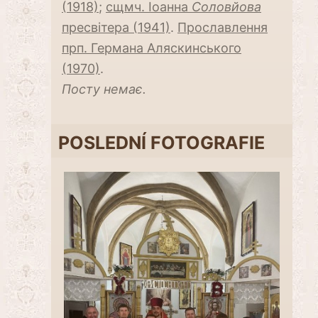
(1918)
;
сщмч. Іоанна
Соловйова
пресвітера (1941)
.
Прославлення
прп. Германа Аляскинського
(1970)
.
Посту немає.
POSLEDNÍ FOTOGRAFIE