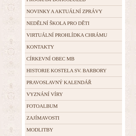
NOVINKY A AKTUÁLNÍ ZPRÁVY
NEDĚLNÍ ŠKOLA PRO DĚTI
VIRTUÁLNÍ PROHLÍDKA CHRÁMU
KONTAKTY
CÍRKEVNÍ OBEC MB
HISTORIE KOSTELA SV. BARBORY
PRAVOSLAVNÝ KALENDÁŘ
VYZNÁNÍ VÍRY
FOTOALBUM
ZAJÍMAVOSTI
MODLITBY