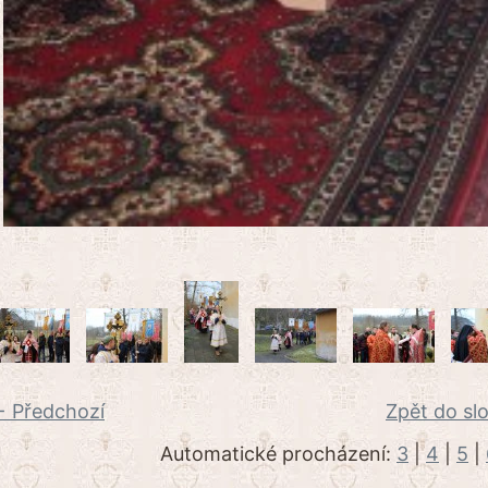
 Předchozí
Zpět do sl
Automatické procházení:
3
|
4
|
5
|