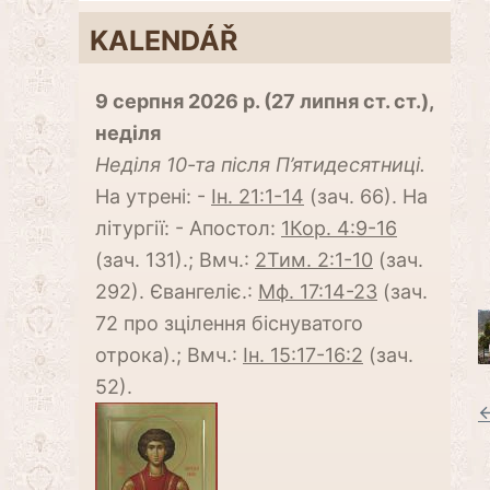
KALENDÁŘ
9 серпня 2026 р. (27 липня ст. ст.),
неділя
Неділя 10-та після П’ятидесятниці.
На утрені: -
Ін. 21:1-14
(зач. 66). На
літургії: - Апостол:
1Кор. 4:9-16
(зач. 131).; Вмч.:
2Тим. 2:1-10
(зач.
292). Євангеліє.:
Мф. 17:14-23
(зач.
72 про зцілення біснуватого
отрока).; Вмч.:
Ін. 15:17-16:2
(зач.
52).
←