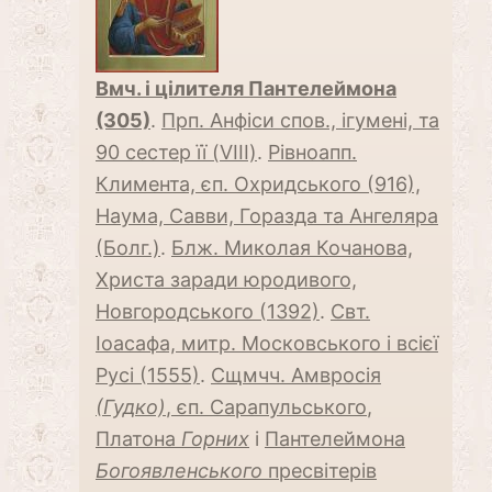
Вмч. і цілителя Пантелеймона
(305)
.
Прп. Анфіси спов., ігумені, та
90 сестер її (VIII)
.
Рівноапп.
Климента, єп. Охридського (916),
Наума, Савви, Горазда та Ангеляра
(Болг.)
.
Блж. Миколая Кочанова,
Христа заради юродивого,
Новгородського (1392)
.
Свт.
Іоасафа, митр. Московського і всієї
Русі (1555)
.
Сщмчч. Амвросія
(Гудко)
, єп. Сарапульського
,
Платона
Горних
і
Пантелеймона
Богоявленського
пресвітерів