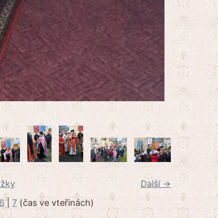
ožky
Další →
6
|
7
(čas ve vteřinách)