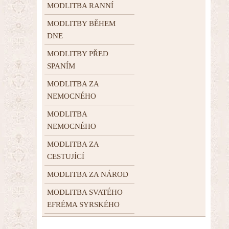
MODLITBA RANNÍ
MODLITBY BĚHEM
DNE
MODLITBY PŘED
SPANÍM
MODLITBA ZA
NEMOCNÉHO
MODLITBA
NEMOCNÉHO
MODLITBA ZA
CESTUJÍCÍ
MODLITBA ZA NÁROD
MODLITBA SVATÉHO
EFRÉMA SYRSKÉHO