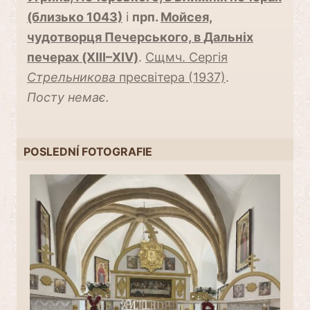
(близько 1043)
і
прп.
Мойсея,
чудотворця Печерського, в Дальніх
печерах (XIII–XIV)
.
Сщмч. Сергія
Стрельникова
пресвітера (1937)
.
Посту немає.
POSLEDNÍ FOTOGRAFIE