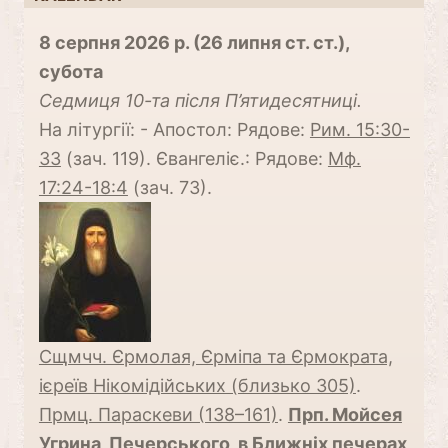
8 серпня 2026 р. (26 липня ст. ст.),
субота
Cедмиця 10-та після П’ятидесятниці.
На літургії: - Апостол: Рядове:
Рим. 15:30-
33
(зач. 119). Євангеліє.: Рядове:
Мф.
17:24-18:4
(зач. 73).
Сщмчч. Єрмолая, Єрміпа та Єрмократа,
ієреїв Нікомідійських (близько 305)
.
Прмц. Параскеви (138–161)
.
Прп. Мойсея
Угрина, Печерського, в Ближніх печерах