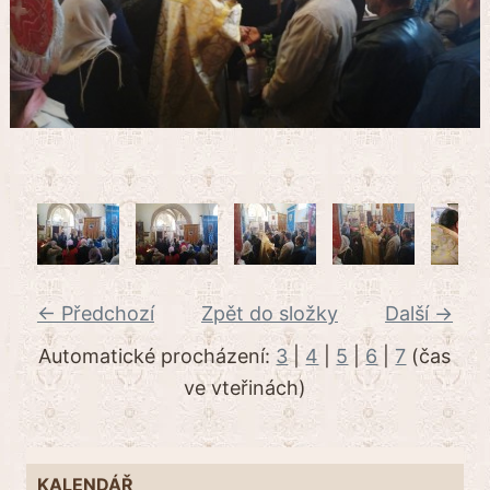
← Předchozí
Zpět do složky
Další →
Automatické procházení:
3
|
4
|
5
|
6
|
7
(čas
ve vteřinách)
KALENDÁŘ