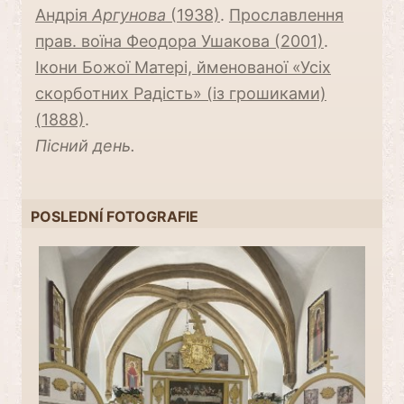
Андрія
Аргунова
(1938)
.
Прославлення
прав. воїна Феодора Ушакова (2001)
.
Ікони Божої Матері, йменованої «Усіх
скорботних Радість» (із грошиками)
(1888)
.
Пісний день.
POSLEDNÍ FOTOGRAFIE