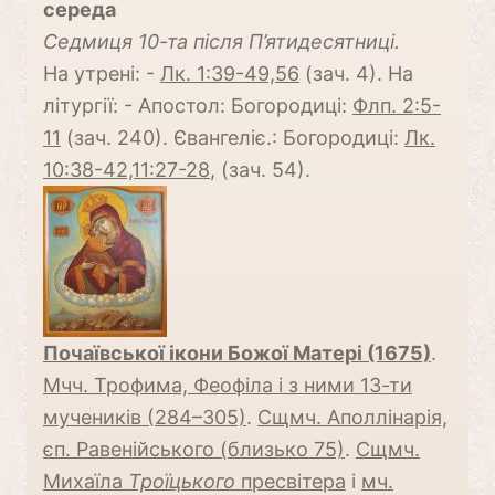
середа
Cедмиця 10-та після П’ятидесятниці.
На утрені: -
Лк. 1:39-49,56
(зач. 4). На
літургії: - Апостол: Богородиці:
Флп. 2:5-
11
(зач. 240). Євангеліє.: Богородиці:
Лк.
10:38-42,11:27-28
, (зач. 54).
Почаївської ікони Божої Матері (1675)
.
Мчч. Трофима, Феофіла і з ними 13-ти
мучеників (284–305)
.
Сщмч. Аполлінарія,
єп. Равенійського (близько 75)
.
Сщмч.
Михаїла
Троїцького
пресвітера
і
мч.