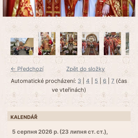
← Předchozí
Zpět do složky
Automatické procházení:
3
|
4
|
5
|
6
|
7
(čas
ve vteřinách)
KALENDÁŘ
5 серпня 2026 р. (23 липня ст. ст.),