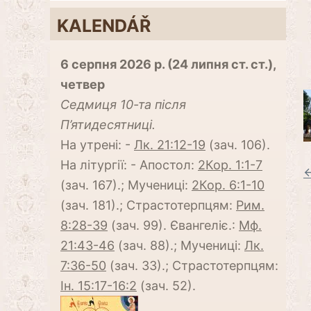
KALENDÁŘ
6 серпня 2026 р. (24 липня ст. ст.),
четвер
Cедмиця 10-та після
П’ятидесятниці.
На утрені: -
Лк. 21:12-19
(зач. 106).
На літургії: - Апостол:
2Кор. 1:1-7
←
(зач. 167).; Мучениці:
2Кор. 6:1-10
(зач. 181).; Страстотерпцям:
Рим.
8:28-39
(зач. 99). Євангеліє.:
Мф.
21:43-46
(зач. 88).; Мучениці:
Лк.
7:36-50
(зач. 33).; Страстотерпцям:
Ін. 15:17-16:2
(зач. 52).