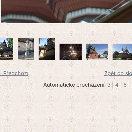
 Předchozí
Zpět do sl
Automatické procházení:
3
|
4
|
5
|