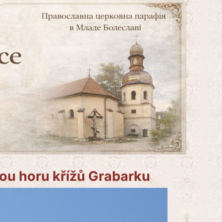
tou horu křížů Grabarku