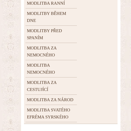
MODLITBA RANNÍ
MODLITBY BĚHEM
DNE
MODLITBY PŘED
SPANÍM
MODLITBA ZA
NEMOCNÉHO
MODLITBA
NEMOCNÉHO
MODLITBA ZA
CESTUJÍCÍ
MODLITBA ZA NÁROD
MODLITBA SVATÉHO
EFRÉMA SYRSKÉHO