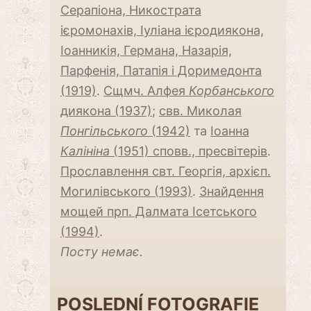
Серапіона, Никострата
ієромонахів, Іуліана ієродиякона,
Іоанникія, Германа, Назарія,
Парфенія, Патапія і Доримедонта
(1919)
.
Сщмч. Алфея
Корбанського
диякона (1937)
;
свв. Миколая
Понгільського
(1942)
та
Іоанна
Калініна
(1951) сповв., пресвітерів
.
Прославлення свт. Георгія, архієп.
Могилівського (1993)
.
Знайдення
мощей прп. Далмата Ісетського
(1994)
.
Посту немає.
POSLEDNÍ FOTOGRAFIE