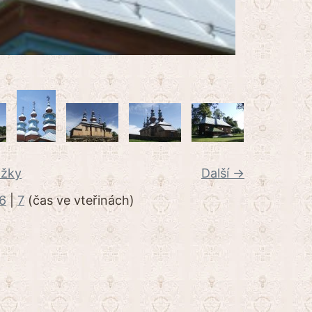
ožky
Další →
6
|
7
(čas ve vteřinách)