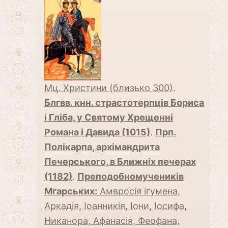
Мц. Христини (близько 300)
.
Блгвв. кнн. страстотерпців Бориса
і Гліба, у Святому Хрещенні
Романа і Давида (1015)
.
Прп.
Полікарпа, архімандрита
Печерського, в Ближніх печерах
(1182)
.
Преподобномучеників
Мгарських:
Амвросія ігумена,
Аркадія, Іоанникія, Іони, Іосифа,
Никанора, Афанасія, Феофана,