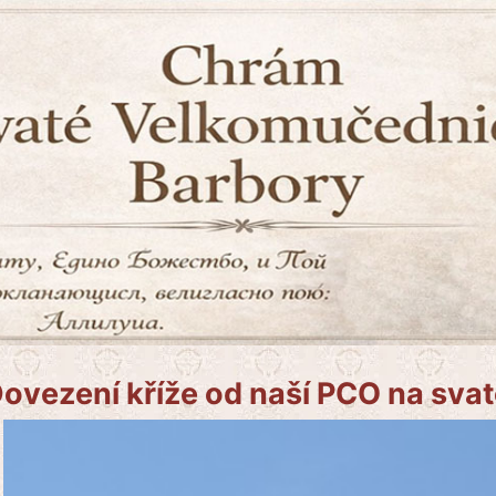
ovezení kříže od naší PCO na sva