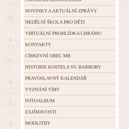
NOVINKY A AKTUÁLNÍ ZPRÁVY
NEDĚLNÍ ŠKOLA PRO DĚTI
VIRTUÁLNÍ PROHLÍDKA CHRÁMU
KONTAKTY
CÍRKEVNÍ OBEC MB
HISTORIE KOSTELA SV. BARBORY
PRAVOSLAVNÝ KALENDÁŘ
VYZNÁNÍ VÍRY
FOTOALBUM
ZAJÍMAVOSTI
MODLITBY