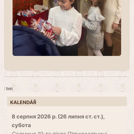
|
Spét
KALENDÁŘ
8 серпня 2026 р. (26 липня ст. ст.),
субота
Cедмиця 10-та після П’ятидесятниці.