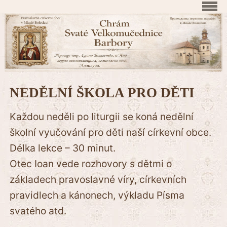
NEDĚLNÍ ŠKOLA PRO DĚTI
Každou neděli po liturgii se koná nedělní
školní vyučování pro děti naší církevní obce.
Délka lekce – 30 minut.
Otec Ioan vede rozhovory s dětmi o
základech pravoslavné víry, církevních
pravidlech a kánonech, výkladu Písma
svatého atd.