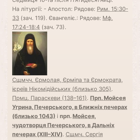
На літургії: - Апостол: Рядове:
Рим. 15:30-
33
(зач. 119). Євангеліє.: Рядове:
Мф.
17:24-18:4
(зач. 73).
Сщмчч. Єрмолая, Єрміпа та Єрмократа,
ієреїв Нікомідійських (близько 305)
.
Прмц. Параскеви (138–161)
.
Прп. Мойсея
Угрина, Печерського, в Ближніх печерах
(близько 1043)
і
прп.
Мойсея,
чудотворця Печерського, в Дальніх
печерах (XIII–XIV)
.
Сщмч. Сергія