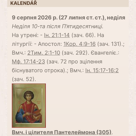
KALENDÁŘ
9 серпня 2026 р. (27 липня ст. ст.), неділя
Неділя 10-та після П’ятидесятниці.
На утрені: -
Ін. 21:1-14
(зач. 66). На
літургії: - Апостол:
1Кор. 4:9-16
(зач. 131).;
Вмч.:
2Тим. 2:1-10
(зач. 292). Євангеліє.:
Мф. 17:14-23
(зач. 72 про зцілення
біснуватого отрока).; Вмч.:
Ін. 15:17-16:2
(зач. 52).
Вмч. і цілителя Пантелеймона (305)
.