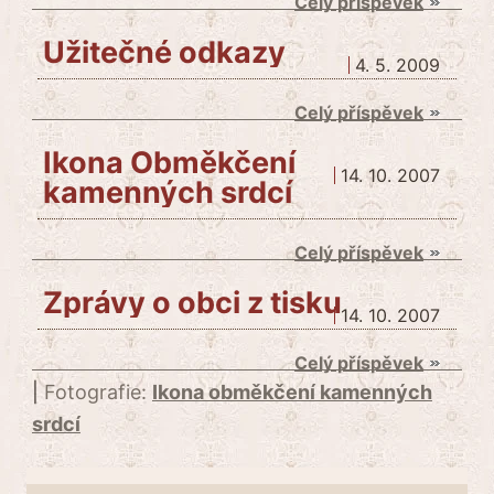
Celý příspěvek
Užitečné odkazy
4. 5. 2009
Celý příspěvek
Ikona Obměkčení
14. 10. 2007
kamenných srdcí
Celý příspěvek
Zprávy o obci z tisku
14. 10. 2007
Celý příspěvek
|
Fotografie:
Ikona obměkčení kamenných
srdcí