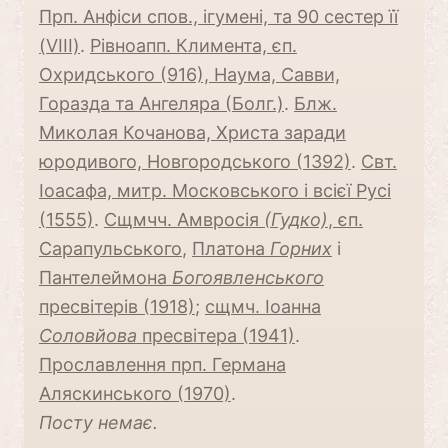
Прп. Анфіси спов., ігумені, та 90 сестер її
(VIII)
.
Рівноапп. Климента, єп.
Охридського (916), Наума, Савви,
Горазда та Ангеляра (Болг.)
.
Блж.
Миколая Кочанова, Христа заради
юродивого, Новгородського (1392)
.
Свт.
Іоасафа, митр. Московського і всієї Русі
(1555)
.
Сщмчч. Амвросія
(Гудко)
, єп.
Сарапульського
,
Платона
Горних
і
Пантелеймона
Богоявленського
пресвітерів (1918)
;
сщмч. Іоанна
Соловйова
пресвітера (1941)
.
Прославлення прп. Германа
Аляскинського (1970)
.
Посту немає.