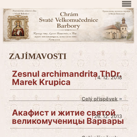
ZAJÍMAVOSTI
Zesnul archimandrita ThDr.
4. 12. 2018
Marek Krupica
Celý příspěvek
Акафист и житие святой
26. 12. 2013
великомученицы Варвары