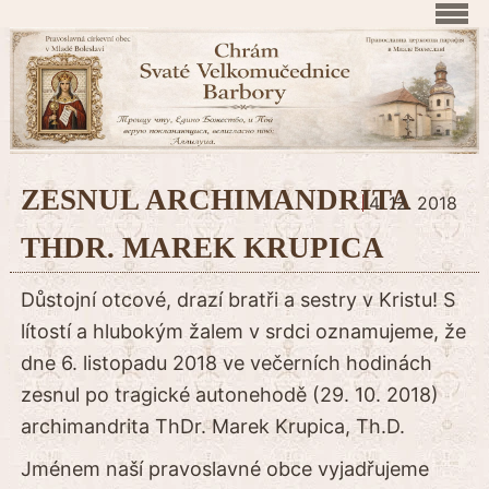
ZESNUL ARCHIMANDRITA
4. 12. 2018
THDR. MAREK KRUPICA
Důstojní otcové, drazí bratři a sestry v Kristu! S
lítostí a hlubokým žalem v srdci oznamujeme, že
dne 6. listopadu 2018 ve večerních hodinách
zesnul po tragické autonehodě (29. 10. 2018)
archimandrita ThDr. Marek Krupica, Th.D.
Jménem naší pravoslavné obce vyjadřujeme