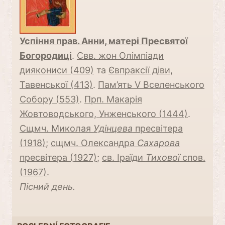
Успіння прав. Анни, матері Пресвятої
Богородиці
.
Свв. жон Олімпіади
диякониси (409)
та
Євпраксії діви,
Тавенської (413)
.
Пам’ять V Вселенського
Собору (553)
.
Прп. Макарія
Жовтоводського, Унженського (1444)
.
Сщмч. Миколая
Удінцева
пресвітера
(1918)
;
сщмч. Олександра
Сaхарова
пресвітера (1927)
;
св. Іраїди
Тихової
спов.
(1967)
.
Пісний день.