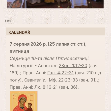
|
Spét
KALENDÁŘ
7 серпня 2026 р. (25 липня ст. ст.),
п’ятниця
Cедмиця 10-та після П’ятидесятниці.
На літургії: - Апостол:
2Кор. 1:12-20
(зач.
169).; Прав. Анні:
Гал. 4:22-31
(зач. 210 від
полу). Євангеліє.:
Мф. 22:23-33
(зач. 91).;
Прав. Анні:
Лк. 8:16-21
(зач. 36).