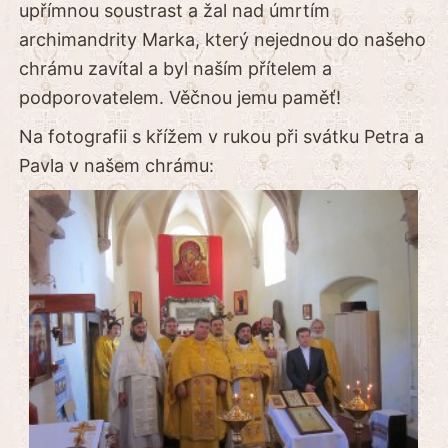
upřímnou soustrast a žal nad úmrtím
archimandrity Marka, který nejednou do našeho
chrámu zavítal a byl naším přítelem a
podporovatelem. Věčnou jemu paměť!
Na fotografii s křížem v rukou při svátku Petra a
Pavla v našem chrámu: