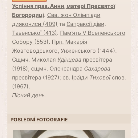
Успіння прав. Анни, матері Пресвятої
Богородиці
.
Свв. жон Олімпіади
диякониси (409)
та
Євпраксії діви,
Тавенської (413)
.
Пам’ять V Вселенського
Собору (553)
.
Прп. Макарія
Жовтоводського, Унженського (1444)
.
Сщмч. Миколая
Удінцева
пресвітера
(1918)
;
сщмч. Олександра
Сaхарова
пресвітера (1927)
;
св. Іраїди
Тихової
спов.
(1967)
.
Пісний день.
POSLEDNÍ FOTOGRAFIE