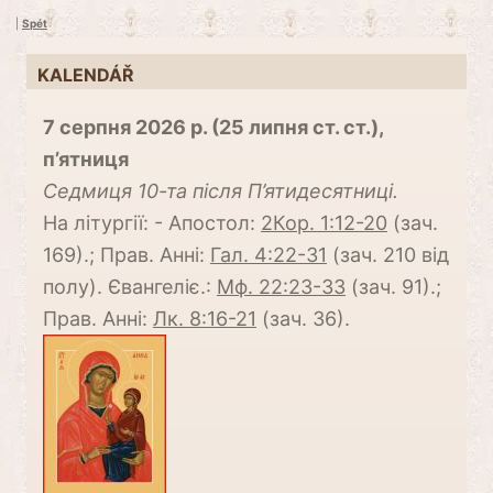
|
Spét
KALENDÁŘ
7 серпня 2026 р. (25 липня ст. ст.),
п’ятниця
Cедмиця 10-та після П’ятидесятниці.
На літургії: - Апостол:
2Кор. 1:12-20
(зач.
169).; Прав. Анні:
Гал. 4:22-31
(зач. 210 від
полу). Євангеліє.:
Мф. 22:23-33
(зач. 91).;
Прав. Анні:
Лк. 8:16-21
(зач. 36).