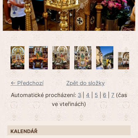
← Předchozí
Zpět do složky
Automatické procházení:
3
|
4
|
5
|
6
|
7
(čas
ve vteřinách)
KALENDÁŘ