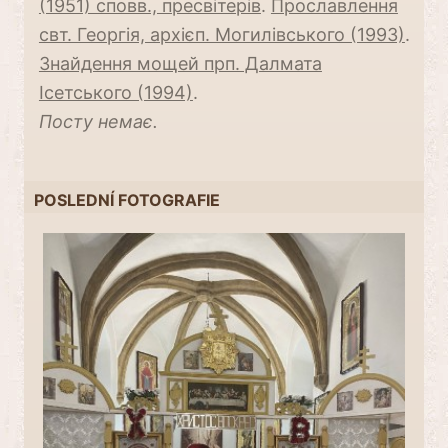
(1951) сповв., пресвітерів
.
Прославлення
свт. Георгія, архієп. Могилівського (1993)
.
Знайдення мощей прп. Далмата
Ісетського (1994)
.
Посту немає.
POSLEDNÍ FOTOGRAFIE