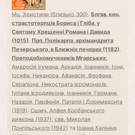
Мц. Христини (близько 300)
.
Блгвв. кнн.
страстотерпців Бориса і Гліба, у
Святому Хрещенні Романа і Давида
(1015)
.
Прп. Полікарпа, архімандрита
Печерського, в Ближніх печерах (1182)
.
Преподобномучеників Мгарських:
Амвросія ігумена, Аркадія, Іоанникія, Іони,
Іосифа, Никанора, Афанасія, Феофана,
Серапіона, Никострата ієромонахів,
Іуліана ієродиякона, Іоанникія, Германа,
Назарія, Парфенія, Патапія і Доримедонта
(1919)
.
Сщмч. Алфея
Корбанського
диякона (1937)
;
свв. Миколая
Понгільського
(1942)
та
Іоанна
Калініна