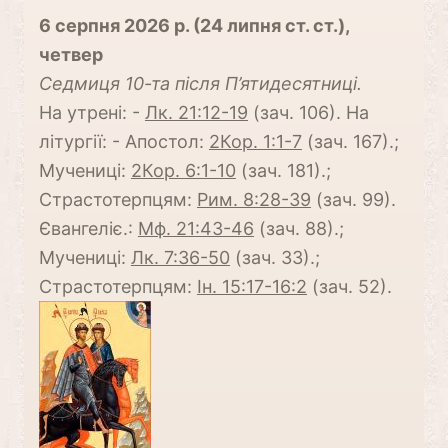
6 серпня 2026 р. (24 липня ст. ст.),
четвер
Cедмиця 10-та після П’ятидесятниці.
На утрені: -
Лк. 21:12-19
(зач. 106). На
літургії: - Апостол:
2Кор. 1:1-7
(зач. 167).;
Мучениці:
2Кор. 6:1-10
(зач. 181).;
Страстотерпцям:
Рим. 8:28-39
(зач. 99).
Євангеліє.:
Мф. 21:43-46
(зач. 88).;
Мучениці:
Лк. 7:36-50
(зач. 33).;
Страстотерпцям:
Ін. 15:17-16:2
(зач. 52).