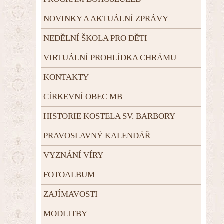
NOVINKY A AKTUÁLNÍ ZPRÁVY
NEDĚLNÍ ŠKOLA PRO DĚTI
VIRTUÁLNÍ PROHLÍDKA CHRÁMU
KONTAKTY
CÍRKEVNÍ OBEC MB
HISTORIE KOSTELA SV. BARBORY
PRAVOSLAVNÝ KALENDÁŘ
VYZNÁNÍ VÍRY
FOTOALBUM
ZAJÍMAVOSTI
MODLITBY