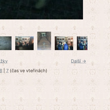
ožky
Další →
6
|
7
(čas ve vteřinách)