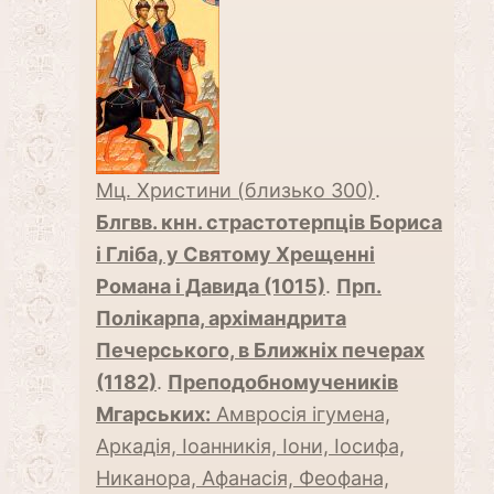
Мц. Христини (близько 300)
.
Блгвв. кнн. страстотерпців Бориса
і Гліба, у Святому Хрещенні
Романа і Давида (1015)
.
Прп.
Полікарпа, архімандрита
Печерського, в Ближніх печерах
(1182)
.
Преподобномучеників
Мгарських:
Амвросія ігумена,
Аркадія, Іоанникія, Іони, Іосифа,
Никанора, Афанасія, Феофана,