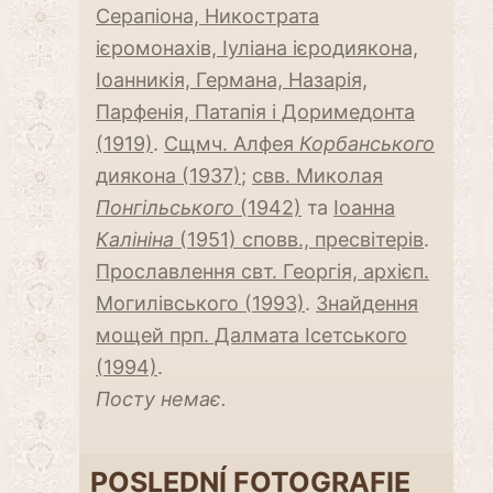
Серапіона, Никострата
ієромонахів, Іуліана ієродиякона,
Іоанникія, Германа, Назарія,
Парфенія, Патапія і Доримедонта
(1919)
.
Сщмч. Алфея
Корбанського
диякона (1937)
;
свв. Миколая
Понгільського
(1942)
та
Іоанна
Калініна
(1951) сповв., пресвітерів
.
Прославлення свт. Георгія, архієп.
Могилівського (1993)
.
Знайдення
мощей прп. Далмата Ісетського
(1994)
.
Посту немає.
POSLEDNÍ FOTOGRAFIE