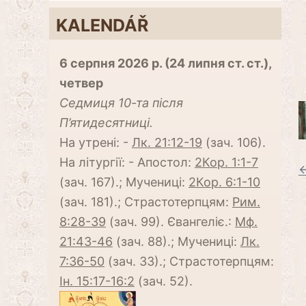
KALENDÁŘ
6 серпня 2026 р. (24 липня ст. ст.),
четвер
Cедмиця 10-та після
П’ятидесятниці.
На утрені: -
Лк. 21:12-19
(зач. 106).
На літургії: - Апостол:
2Кор. 1:1-7
←
(зач. 167).; Мучениці:
2Кор. 6:1-10
(зач. 181).; Страстотерпцям:
Рим.
8:28-39
(зач. 99). Євангеліє.:
Мф.
21:43-46
(зач. 88).; Мучениці:
Лк.
7:36-50
(зач. 33).; Страстотерпцям:
Ін. 15:17-16:2
(зач. 52).