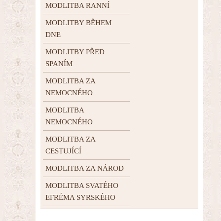
MODLITBA RANNÍ
MODLITBY BĚHEM
DNE
MODLITBY PŘED
SPANÍM
MODLITBA ZA
NEMOCNÉHO
MODLITBA
NEMOCNÉHO
MODLITBA ZA
CESTUJÍCÍ
MODLITBA ZA NÁROD
MODLITBA SVATÉHO
EFRÉMA SYRSKÉHO