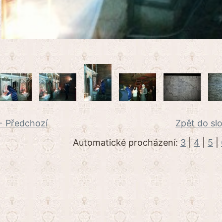
 Předchozí
Zpět do sl
Automatické procházení:
3
|
4
|
5
|