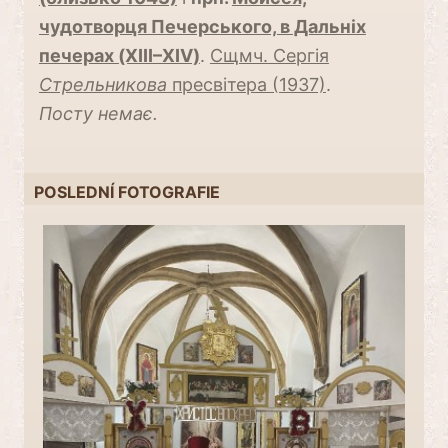
чудотворця Печерського, в Дальніх
печерах (XIII–XIV)
.
Сщмч. Сергія
Стрельникова
пресвітера (1937)
.
Посту немає.
POSLEDNÍ FOTOGRAFIE