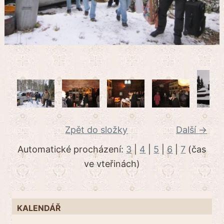
Zpět do složky
Další →
Automatické procházení:
3
|
4
|
5
|
6
|
7
(čas
ve vteřinách)
KALENDÁŘ