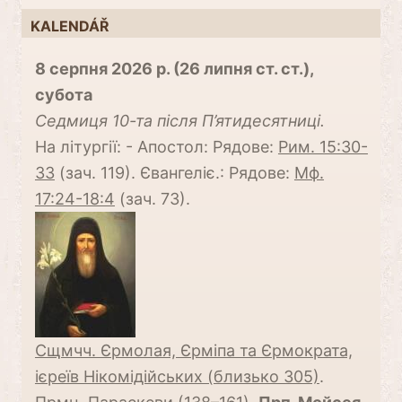
KALENDÁŘ
8 серпня 2026 р. (26 липня ст. ст.),
субота
Cедмиця 10-та після П’ятидесятниці.
На літургії: - Апостол: Рядове:
Рим. 15:30-
33
(зач. 119). Євангеліє.: Рядове:
Мф.
17:24-18:4
(зач. 73).
Сщмчч. Єрмолая, Єрміпа та Єрмократа,
ієреїв Нікомідійських (близько 305)
.