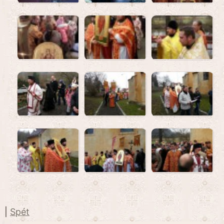
|
Spét