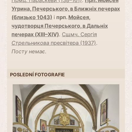
Прмц. Параскеви (138–161)
.
Прп. Мойсея
Угрина, Печерського, в Ближніх печерах
(близько 1043)
і
прп.
Мойсея,
чудотворця Печерського, в Дальніх
печерах (XIII–XIV)
.
Сщмч. Сергія
Стрельникова
пресвітера (1937)
.
Посту немає.
POSLEDNÍ FOTOGRAFIE