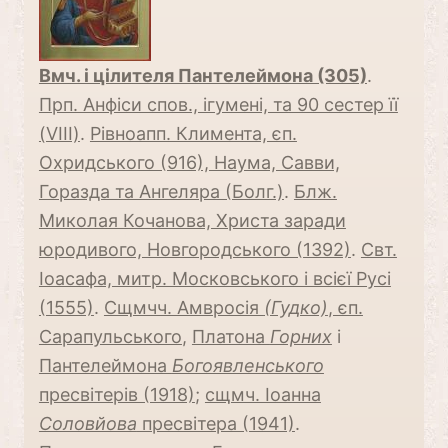
Вмч. і цілителя Пантелеймона (305)
.
Прп. Анфіси спов., ігумені, та 90 сестер її
(VIII)
.
Рівноапп. Климента, єп.
Охридського (916), Наума, Савви,
Горазда та Ангеляра (Болг.)
.
Блж.
Миколая Кочанова, Христа заради
юродивого, Новгородського (1392)
.
Свт.
Іоасафа, митр. Московського і всієї Русі
(1555)
.
Сщмчч. Амвросія
(Гудко)
, єп.
Сарапульського
,
Платона
Горних
і
Пантелеймона
Богоявленського
пресвітерів (1918)
;
сщмч. Іоанна
Соловйова
пресвітера (1941)
.