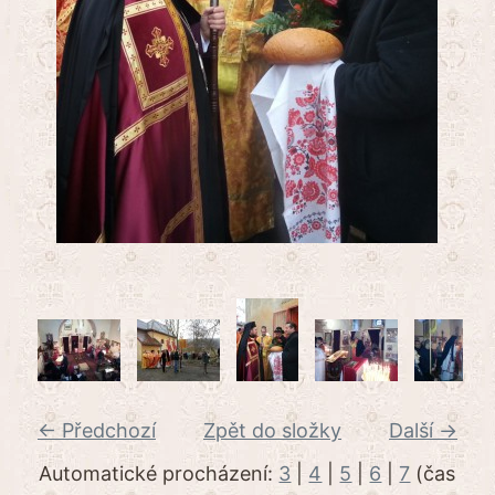
← Předchozí
Zpět do složky
Další →
Automatické procházení:
3
|
4
|
5
|
6
|
7
(čas