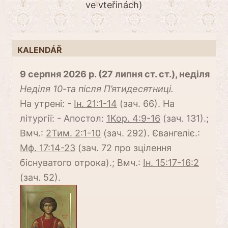
ve vteřinách)
KALENDÁŘ
9 серпня 2026 р. (27 липня ст. ст.), неділя
Неділя 10-та після П’ятидесятниці.
На утрені: -
Ін. 21:1-14
(зач. 66). На
літургії: - Апостол:
1Кор. 4:9-16
(зач. 131).;
Вмч.:
2Тим. 2:1-10
(зач. 292). Євангеліє.:
Мф. 17:14-23
(зач. 72 про зцілення
біснуватого отрока).; Вмч.:
Ін. 15:17-16:2
(зач. 52).