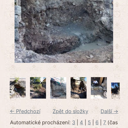
← Předchozí
Zpět do složky
Další →
Automatické procházení:
3
|
4
|
5
|
6
|
7
(čas