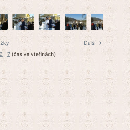
ožky
Další →
6
|
7
(čas ve vteřinách)