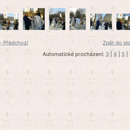
 Předchozí
Zpět do sl
Automatické procházení:
3
|
4
|
5
|