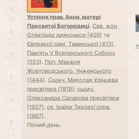
Успіння прав. Анни, матері
Пресвятої Богородиці
.
Свв. жон
Олімпіади диякониси (409)
та
Євпраксії діви, Тавенської (413)
.
←
Пам’ять V Вселенського Собору
(553)
.
Прп. Макарія
Жовтоводського, Унженського
(1444)
.
Сщмч. Миколая
Удінцева
пресвітера (1918)
;
сщмч.
Олександра
Сaхарова
пресвітера
(1927)
;
св. Іраїди
Тихової
спов.
(1967)
.
Пісний день.