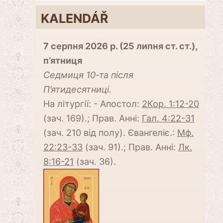
KALENDÁŘ
7 серпня 2026 р. (25 липня ст. ст.),
п’ятниця
Cедмиця 10-та після
П’ятидесятниці.
На літургії: - Апостол:
2Кор. 1:12-20
(зач. 169).; Прав. Анні:
Гал. 4:22-31
(зач. 210 від полу). Євангеліє.:
Мф.
22:23-33
(зач. 91).; Прав. Анні:
Лк.
8:16-21
(зач. 36).