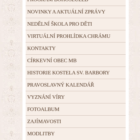
NOVINKY A AKTUÁLNÍ ZPRÁVY
NEDĚLNÍ ŠKOLA PRO DĚTI
VIRTUÁLNÍ PROHLÍDKA CHRÁMU
KONTAKTY
CÍRKEVNÍ OBEC MB
HISTORIE KOSTELA SV. BARBORY
PRAVOSLAVNÝ KALENDÁŘ
VYZNÁNÍ VÍRY
FOTOALBUM
ZAJÍMAVOSTI
MODLITBY