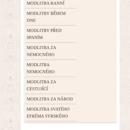
MODLITBA RANNÍ
MODLITBY BĚHEM
DNE
MODLITBY PŘED
SPANÍM
MODLITBA ZA
NEMOCNÉHO
MODLITBA
NEMOCNÉHO
MODLITBA ZA
CESTUJÍCÍ
MODLITBA ZA NÁROD
MODLITBA SVATÉHO
EFRÉMA SYRSKÉHO