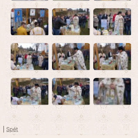
|
Spét