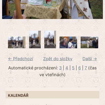
← Předchozí
Zpět do složky
Další →
Automatické procházení:
3
|
4
|
5
|
6
|
7
(čas
ve vteřinách)
KALENDÁŘ