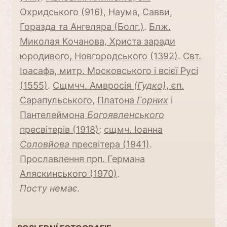
Охридського (916), Наума, Савви,
Горазда та Ангеляра (Болг.)
.
Блж.
Миколая Кочанова, Христа заради
юродивого, Новгородського (1392)
.
Свт.
Іоасафа, митр. Московського і всієї Русі
(1555)
.
Сщмчч. Амвросія
(Гудко)
, єп.
Сарапульського
,
Платона
Горних
і
Пантелеймона
Богоявленського
пресвітерів (1918)
;
сщмч. Іоанна
Соловйова
пресвітера (1941)
.
Прославлення прп. Германа
Аляскинського (1970)
.
Посту немає.