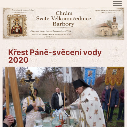
Křest Páně-svěcení vody
2020