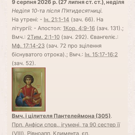
9 серпня 2026 р. (27 липня ст. ст.), неділя
Неділя 10-та після П’ятидесятниці.
На утрені: -
Ін. 21:1-14
(зач. 66). На
літургії: - Апостол:
1Кор. 4:9-16
(зач. 131).;
Вмч.:
2Тим. 2:1-10
(зач. 292). Євангеліє.:
Мф. 17:14-23
(зач. 72 про зцілення
біснуватого отрока).; Вмч.:
Ін. 15:17-16:2
(зач. 52).
Вмч. і цілителя Пантелеймона (305)
.
Прп. Анфіси спов., ігумені, та 90 сестер її
(VIII)
.
Рівноапп. Климента, єп.