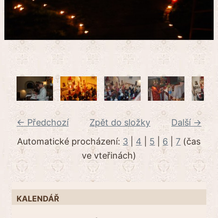
← Předchozí
Zpět do složky
Další →
Automatické procházení:
3
|
4
|
5
|
6
|
7
(čas
ve vteřinách)
KALENDÁŘ