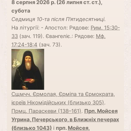
8 серпня 2026 р. (26 липня ст. ст.),
субота
Cедмиця 10-та після П’ятидесятниці.
На літургії: - Апостол: Рядове:
Рим. 15:30-
33
(зач. 119). Євангеліє.: Рядове:
Мф.
17:24-18:4
(зач. 73).
Сщмчч. Єрмолая, Єрміпа та Єрмократа,
ієреїв Нікомідійських (близько 305)
.
Прмц. Параскеви (138–161)
.
Прп. Мойсея
Угрина, Печерського, в Ближніх печерах
(близько 1043)
і
прп.
Мойсея,