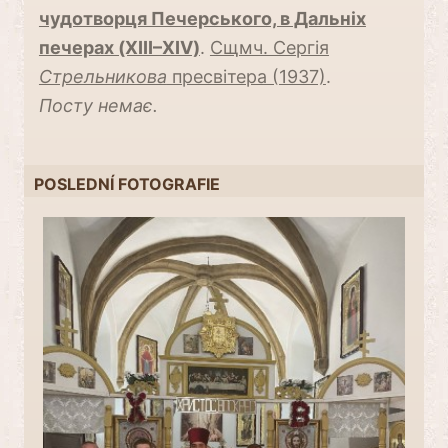
чудотворця Печерського, в Дальніх
печерах (XIII–XIV)
.
Сщмч. Сергія
Стрельникова
пресвітера (1937)
.
Посту немає.
POSLEDNÍ FOTOGRAFIE