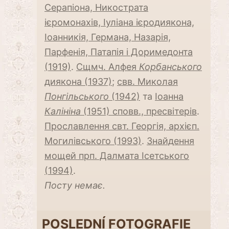
Серапіона, Никострата
ієромонахів, Іуліана ієродиякона,
Іоанникія, Германа, Назарія,
Парфенія, Патапія і Доримедонта
(1919)
.
Сщмч. Алфея
Корбанського
диякона (1937)
;
свв. Миколая
Понгільського
(1942)
та
Іоанна
Калініна
(1951) сповв., пресвітерів
.
Прославлення свт. Георгія, архієп.
Могилівського (1993)
.
Знайдення
мощей прп. Далмата Ісетського
(1994)
.
Посту немає.
POSLEDNÍ FOTOGRAFIE