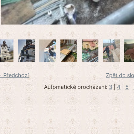
 Předchozí
Zpět do sl
Automatické procházení:
3
|
4
|
5
|