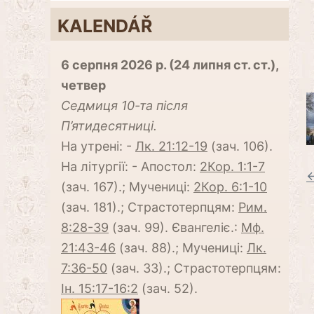
KALENDÁŘ
6 серпня 2026 р. (24 липня ст. ст.),
четвер
Cедмиця 10-та після
П’ятидесятниці.
На утрені: -
Лк. 21:12-19
(зач. 106).
На літургії: - Апостол:
2Кор. 1:1-7
←
(зач. 167).; Мучениці:
2Кор. 6:1-10
(зач. 181).; Страстотерпцям:
Рим.
8:28-39
(зач. 99). Євангеліє.:
Мф.
21:43-46
(зач. 88).; Мучениці:
Лк.
7:36-50
(зач. 33).; Страстотерпцям:
Ін. 15:17-16:2
(зач. 52).