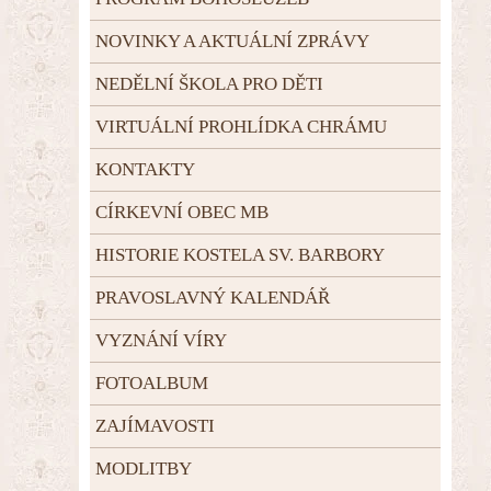
NOVINKY A AKTUÁLNÍ ZPRÁVY
NEDĚLNÍ ŠKOLA PRO DĚTI
VIRTUÁLNÍ PROHLÍDKA CHRÁMU
KONTAKTY
CÍRKEVNÍ OBEC MB
HISTORIE KOSTELA SV. BARBORY
PRAVOSLAVNÝ KALENDÁŘ
VYZNÁNÍ VÍRY
FOTOALBUM
ZAJÍMAVOSTI
MODLITBY