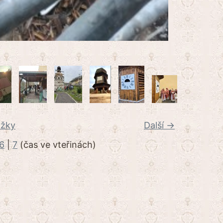
ožky
Další →
6
|
7
(čas ve vteřinách)