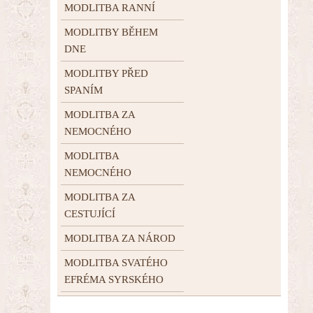
MODLITBA RANNÍ
MODLITBY BĚHEM
DNE
MODLITBY PŘED
SPANÍM
MODLITBA ZA
NEMOCNÉHO
MODLITBA
NEMOCNÉHO
MODLITBA ZA
CESTUJÍCÍ
MODLITBA ZA NÁROD
MODLITBA SVATÉHO
EFRÉMA SYRSKÉHO