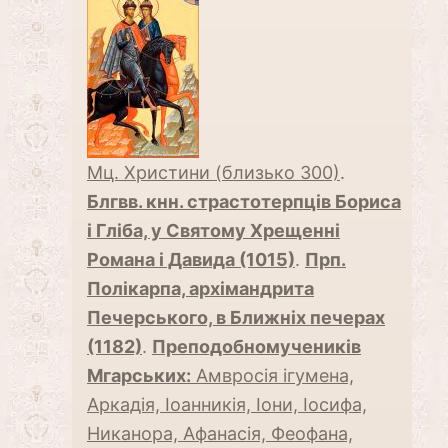
Мц. Христини (близько 300)
.
Блгвв. кнн. страстотерпців Бориса
і Гліба, у Святому Хрещенні
Романа і Давида (1015)
.
Прп.
Полікарпа, архімандрита
Печерського, в Ближніх печерах
(1182)
.
Преподобномучеників
Мгарських:
Амвросія ігумена,
Аркадія, Іоанникія, Іони, Іосифа,
Никанора, Афанасія, Феофана,