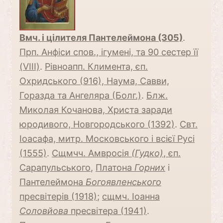
Вмч. і цілителя Пантелеймона (305)
.
Прп. Анфіси спов., ігумені, та 90 сестер її
(VIII)
.
Рівноапп. Климента, єп.
Охридського (916), Наума, Савви,
Горазда та Ангеляра (Болг.)
.
Блж.
Миколая Кочанова, Христа заради
юродивого, Новгородського (1392)
.
Свт.
Іоасафа, митр. Московського і всієї Русі
(1555)
.
Сщмчч. Амвросія
(Гудко)
, єп.
Сарапульського
,
Платона
Горних
і
Пантелеймона
Богоявленського
пресвітерів (1918)
;
сщмч. Іоанна
Соловйова
пресвітера (1941)
.