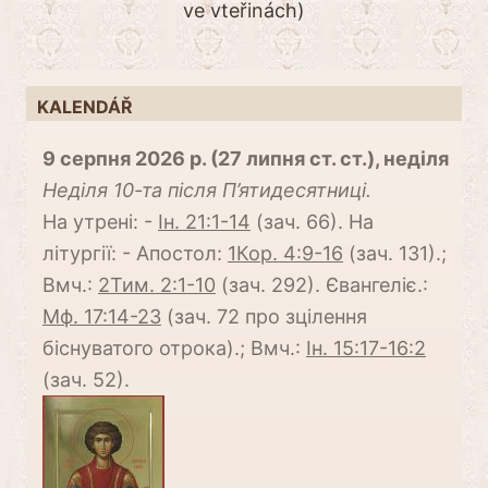
ve vteřinách)
KALENDÁŘ
9 серпня 2026 р. (27 липня ст. ст.), неділя
Неділя 10-та після П’ятидесятниці.
На утрені: -
Ін. 21:1-14
(зач. 66). На
літургії: - Апостол:
1Кор. 4:9-16
(зач. 131).;
Вмч.:
2Тим. 2:1-10
(зач. 292). Євангеліє.:
Мф. 17:14-23
(зач. 72 про зцілення
біснуватого отрока).; Вмч.:
Ін. 15:17-16:2
(зач. 52).