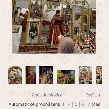
Zpět do složky
Další →
Automatické procházení:
3
|
4
|
5
|
6
|
7
(čas