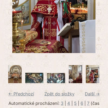
← Předchozí
Zpět do složky
Další →
Automatické procházení:
3
|
4
|
5
|
6
|
7
(čas