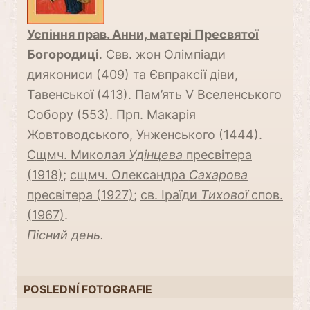
Успіння прав. Анни, матері Пресвятої
Богородиці
.
Свв. жон Олімпіади
диякониси (409)
та
Євпраксії діви,
Тавенської (413)
.
Пам’ять V Вселенського
Собору (553)
.
Прп. Макарія
Жовтоводського, Унженського (1444)
.
Сщмч. Миколая
Удінцева
пресвітера
(1918)
;
сщмч. Олександра
Сaхарова
пресвітера (1927)
;
св. Іраїди
Тихової
спов.
(1967)
.
Пісний день.
POSLEDNÍ FOTOGRAFIE