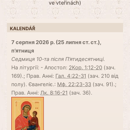
ve vteřinách)
KALENDÁŘ
7 серпня 2026 р. (25 липня ст. ст.),
п’ятниця
Cедмиця 10-та після П’ятидесятниці.
На літургії: - Апостол:
2Кор. 1:12-20
(зач.
169).; Прав. Анні:
Гал. 4:22-31
(зач. 210 від
полу). Євангеліє.:
Мф. 22:23-33
(зач. 91).;
Прав. Анні:
Лк. 8:16-21
(зач. 36).