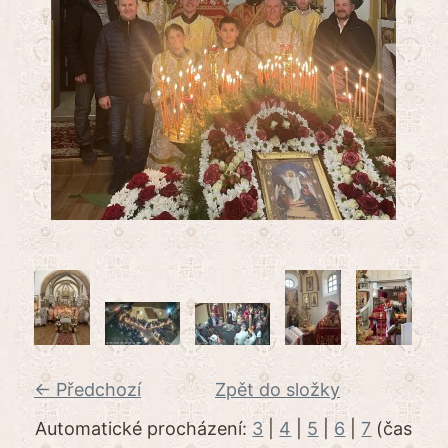
← Předchozí
Zpět do složky
Automatické procházení:
3
|
4
|
5
|
6
|
7
(čas