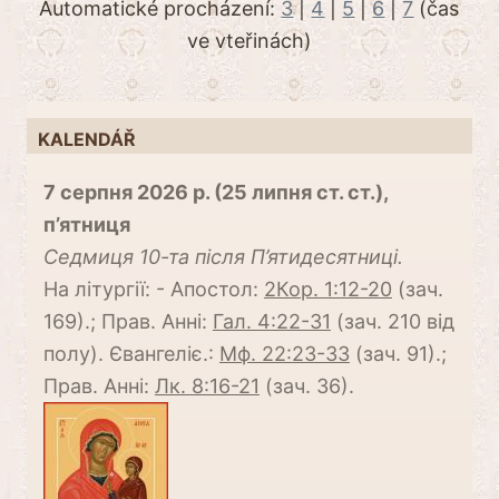
Automatické procházení:
3
|
4
|
5
|
6
|
7
(čas
ve vteřinách)
KALENDÁŘ
7 серпня 2026 р. (25 липня ст. ст.),
п’ятниця
Cедмиця 10-та після П’ятидесятниці.
На літургії: - Апостол:
2Кор. 1:12-20
(зач.
169).; Прав. Анні:
Гал. 4:22-31
(зач. 210 від
полу). Євангеліє.:
Мф. 22:23-33
(зач. 91).;
Прав. Анні:
Лк. 8:16-21
(зач. 36).