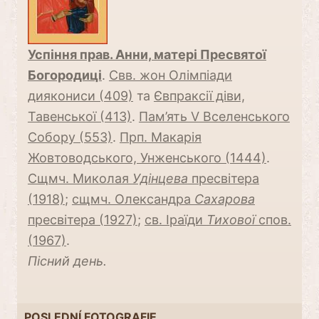
Успіння прав. Анни, матері Пресвятої
Богородиці
.
Свв. жон Олімпіади
диякониси (409)
та
Євпраксії діви,
Тавенської (413)
.
Пам’ять V Вселенського
Собору (553)
.
Прп. Макарія
Жовтоводського, Унженського (1444)
.
Сщмч. Миколая
Удінцева
пресвітера
(1918)
;
сщмч. Олександра
Сaхарова
пресвітера (1927)
;
св. Іраїди
Тихової
спов.
(1967)
.
Пісний день.
POSLEDNÍ FOTOGRAFIE