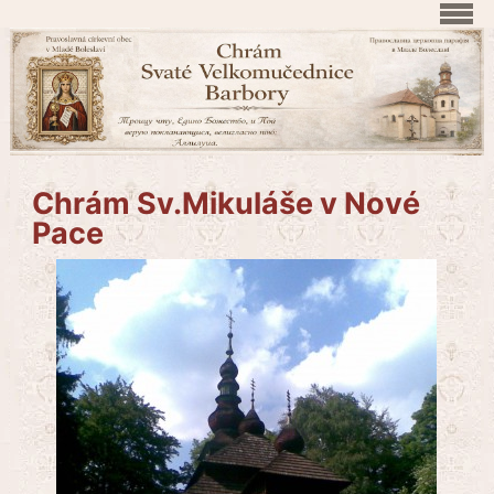
Chrám Sv.Mikuláše v Nové
Pace