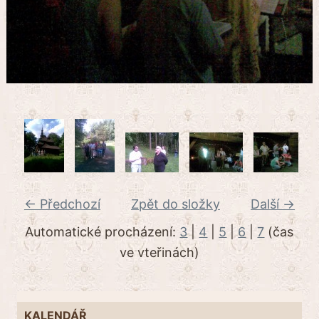
← Předchozí
Zpět do složky
Další →
Automatické procházení:
3
|
4
|
5
|
6
|
7
(čas
ve vteřinách)
KALENDÁŘ