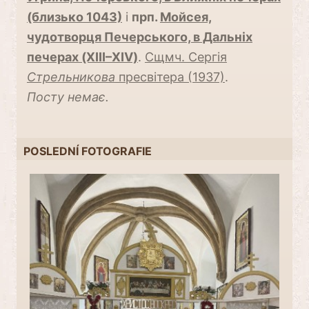
(близько 1043)
і
прп.
Мойсея,
чудотворця Печерського, в Дальніх
печерах (XIII–XIV)
.
Сщмч. Сергія
Стрельникова
пресвітера (1937)
.
Посту немає.
POSLEDNÍ FOTOGRAFIE