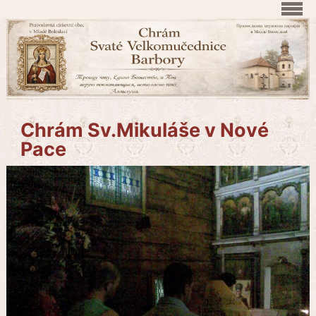
Chrám Sv.Mikuláše v Nové
Pace