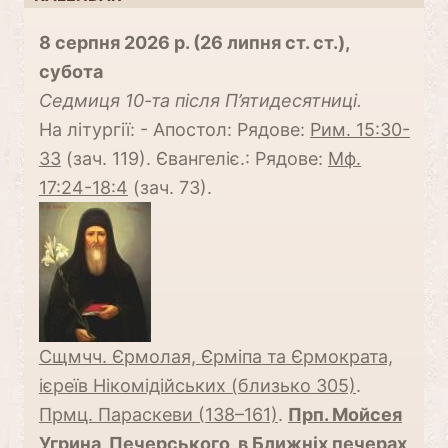
8 серпня 2026 р. (26 липня ст. ст.),
субота
Cедмиця 10-та після П’ятидесятниці.
На літургії: - Апостол: Рядове:
Рим. 15:30-
33
(зач. 119). Євангеліє.: Рядове:
Мф.
17:24-18:4
(зач. 73).
Сщмчч. Єрмолая, Єрміпа та Єрмократа,
ієреїв Нікомідійських (близько 305)
.
Прмц. Параскеви (138–161)
.
Прп. Мойсея
Угрина, Печерського, в Ближніх печерах