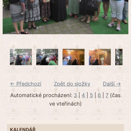
← Předchozí
Zpět do složky
Další →
Automatické procházení:
3
|
4
|
5
|
6
|
7
(čas
ve vteřinách)
KALENDÁŘ