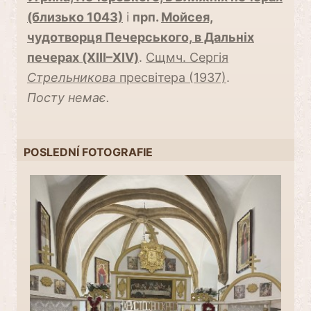
(близько 1043)
і
прп.
Мойсея,
чудотворця Печерського, в Дальніх
печерах (XIII–XIV)
.
Сщмч. Сергія
Стрельникова
пресвітера (1937)
.
Посту немає.
POSLEDNÍ FOTOGRAFIE