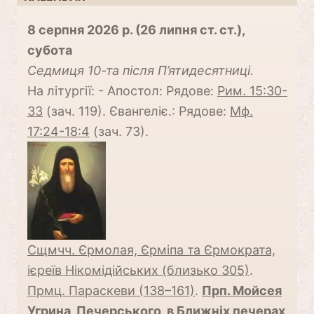
8 серпня 2026 р. (26 липня ст. ст.),
субота
Cедмиця 10-та після П’ятидесятниці.
На літургії: - Апостол: Рядове:
Рим. 15:30-
33
(зач. 119). Євангеліє.: Рядове:
Мф.
17:24-18:4
(зач. 73).
Сщмчч. Єрмолая, Єрміпа та Єрмократа,
ієреїв Нікомідійських (близько 305)
.
Прмц. Параскеви (138–161)
.
Прп. Мойсея
Угрина, Печерського, в Ближніх печерах