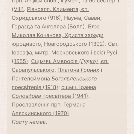
Прп. Анфіси спов., ігумені, та 90 сестер її
(VIII)
.
Рівноапп. Климента, єп.
Охридського (916), Наума, Савви,
Горазда та Ангеляра (Болг.)
.
Блж.
Миколая Кочанова, Христа заради
юродивого, Новгородського (1392)
.
Свт.
Іоасафа, митр. Московського і всієї Русі
(1555)
.
Сщмчч. Амвросія
(Гудко)
, єп.
Сарапульського
,
Платона
Горних
і
Пантелеймона
Богоявленського
пресвітерів (1918)
;
сщмч. Іоанна
Соловйова
пресвітера (1941)
.
Прославлення прп. Германа
Аляскинського (1970)
.
Посту немає.