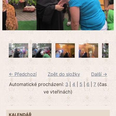
← Předchozí
Zpět do složky
Další →
Automatické procházení:
3
|
4
|
5
|
6
|
7
(čas
ve vteřinách)
KALENDÁŘ