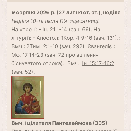
9 серпня 2026 р. (27 липня ст. ст.), неділя
Неділя 10-та після П’ятидесятниці.
На утрені: -
Ін. 21:1-14
(зач. 66). На
літургії: - Апостол:
1Кор. 4:9-16
(зач. 131).;
Вмч.:
2Тим. 2:1-10
(зач. 292). Євангеліє.:
Мф. 17:14-23
(зач. 72 про зцілення
біснуватого отрока).; Вмч.:
Ін. 15:17-16:2
(зач. 52).
Вмч. і цілителя Пантелеймона (305)
.