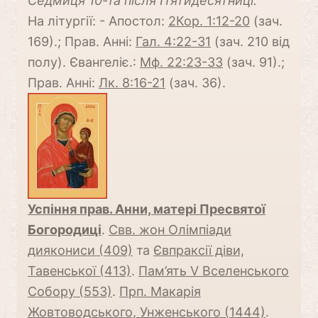
Cедмиця 10-та після П’ятидесятниці.
На літургії: - Апостол:
2Кор. 1:12-20
(зач.
169).; Прав. Анні:
Гал. 4:22-31
(зач. 210 від
полу). Євангеліє.:
Мф. 22:23-33
(зач. 91).;
Прав. Анні:
Лк. 8:16-21
(зач. 36).
Успіння прав. Анни, матері Пресвятої
Богородиці
.
Свв. жон Олімпіади
диякониси (409)
та
Євпраксії діви,
Тавенської (413)
.
Пам’ять V Вселенського
Собору (553)
.
Прп. Макарія
Жовтоводського, Унженського (1444)
.