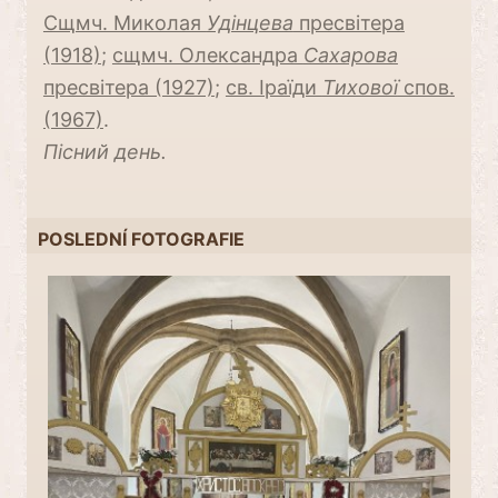
Сщмч. Миколая
Удінцева
пресвітера
(1918)
;
сщмч. Олександра
Сaхарова
пресвітера (1927)
;
св. Іраїди
Тихової
спов.
(1967)
.
Пісний день.
POSLEDNÍ FOTOGRAFIE