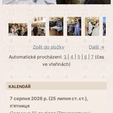
Zpět do složky
Další →
Automatické procházení:
3
|
4
|
5
|
6
|
7
(čas
ve vteřinách)
KALENDÁŘ
7 серпня 2026 р. (25 липня ст. ст.),
п’ятниця