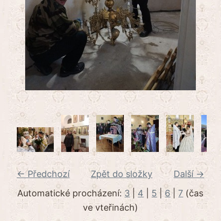
← Předchozí
Zpět do složky
Další →
Automatické procházení:
3
|
4
|
5
|
6
|
7
(čas
ve vteřinách)