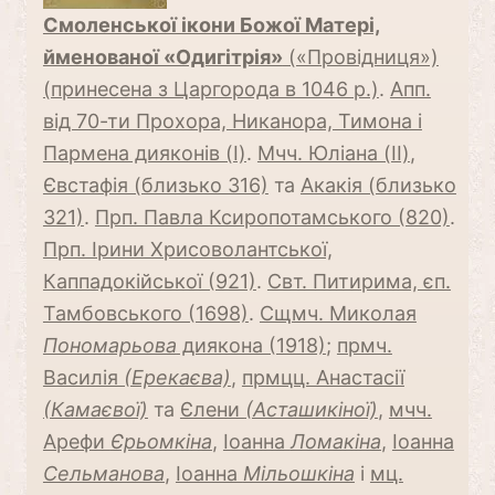
Смоленської ікони Божої Матері,
йменованої «Одигітрія»
(«Провідниця»)
(принесена з Царгорода в 1046 р.)
.
Апп.
від 70-ти Прохора, Никанора, Тимона і
Пармена дияконів (I)
.
Мчч. Юліана (II)
,
Євстафія (близько 316)
та
Акакія (близько
321)
.
Прп. Павла Ксиропотамського (820)
.
Прп. Ірини Хрисоволантської,
Каппадокійської (921)
.
Свт. Питирима, єп.
Тамбовського (1698)
.
Сщмч. Миколая
Пономарьова
диякона (1918)
;
прмч.
Василія
(Ерекаєва)
,
прмцц. Анастасії
(Камаєвої)
та
Єлени
(Асташикіної)
,
мчч.
Арефи
Єрьомкіна
,
Іоанна
Ломакіна
,
Іоанна
Сельманова
,
Іоанна
Мільошкіна
і
мц.