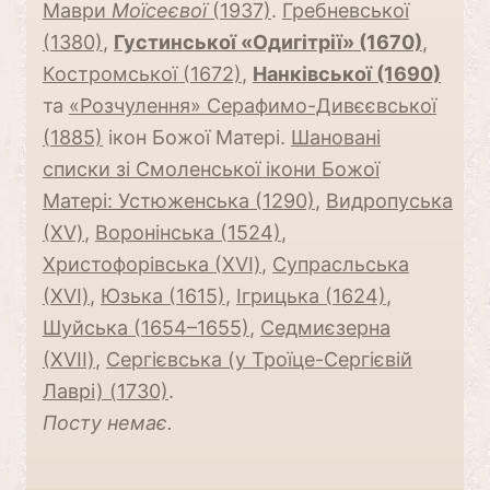
Маври
Моїсеєвої
(1937)
.
Гребневської
(1380)
,
Густинської «Одигітрії» (1670)
,
Костромської (1672)
,
Нанківської (1690)
та
«Розчулення» Серафимо-Дивєєвської
(1885)
ікон Божої Матері.
Шановані
списки зі Смоленської ікони Божої
Матері: Устюженська (1290)
,
Видропуська
(ХV)
,
Воронінська (1524)
,
Христофорівська (ХVI)
,
Супрасльська
(ХVI)
,
Юзька (1615)
,
Ігрицька (1624)
,
Шуйська (1654–1655)
,
Седмиєзерна
(ХVII)
,
Сергієвська (у Троїце-Сергієвій
Лаврі) (1730)
.
Посту немає.