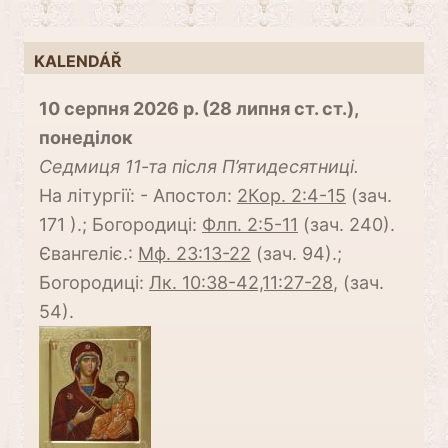
KALENDÁŘ
10 серпня 2026 р. (28 липня ст. ст.),
понеділок
Cедмиця 11-та після П’ятидесятниці.
На літургії: - Апостол:
2Кор. 2:4-15
(зач.
171 ).; Богородиці:
Флп. 2:5-11
(зач. 240).
Євангеліє.:
Мф. 23:13-22
(зач. 94).;
Богородиці:
Лк. 10:38-42,11:27-28
, (зач.
54).