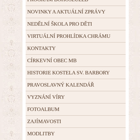
NOVINKY A AKTUÁLNÍ ZPRÁVY
NEDĚLNÍ ŠKOLA PRO DĚTI
VIRTUÁLNÍ PROHLÍDKA CHRÁMU
KONTAKTY
CÍRKEVNÍ OBEC MB
HISTORIE KOSTELA SV. BARBORY
PRAVOSLAVNÝ KALENDÁŘ
VYZNÁNÍ VÍRY
FOTOALBUM
ZAJÍMAVOSTI
MODLITBY