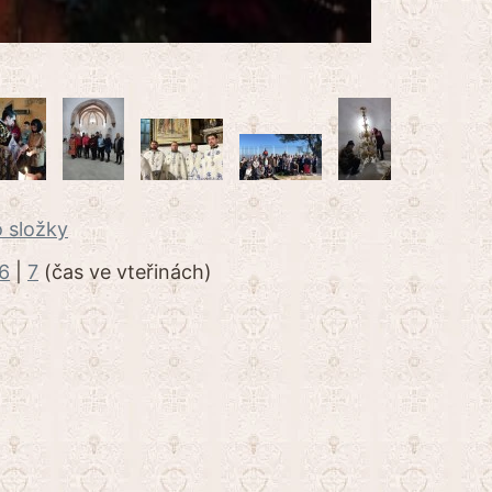
 složky
6
|
7
(čas ve vteřinách)