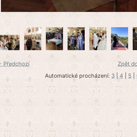
 Předchozí
Zpět do
Automatické procházení:
3
|
4
|
5
|