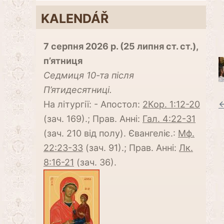
KALENDÁŘ
7 серпня 2026 р. (25 липня ст. ст.),
п’ятниця
Cедмиця 10-та після
П’ятидесятниці.
←
На літургії: - Апостол:
2Кор. 1:12-20
(зач. 169).; Прав. Анні:
Гал. 4:22-31
(зач. 210 від полу). Євангеліє.:
Мф.
22:23-33
(зач. 91).; Прав. Анні:
Лк.
8:16-21
(зач. 36).