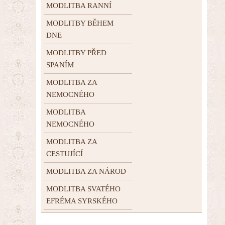
MODLITBA RANNÍ
MODLITBY BĚHEM
DNE
MODLITBY PŘED
SPANÍM
MODLITBA ZA
NEMOCNÉHO
MODLITBA
NEMOCNÉHO
MODLITBA ZA
CESTUJÍCÍ
MODLITBA ZA NÁROD
MODLITBA SVATÉHO
EFRÉMA SYRSKÉHO