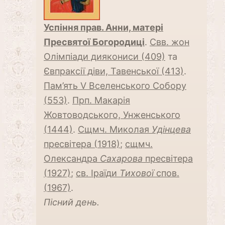
Успіння прав. Анни, матері
Пресвятої Богородиці
.
Свв. жон
Олімпіади диякониси (409)
та
Євпраксії діви, Тавенської (413)
.
Пам’ять V Вселенського Собору
(553)
.
Прп. Макарія
Жовтоводського, Унженського
(1444)
.
Сщмч. Миколая
Удінцева
пресвітера (1918)
;
сщмч.
Олександра
Сaхарова
пресвітера
(1927)
;
св. Іраїди
Тихової
спов.
(1967)
.
Пісний день.