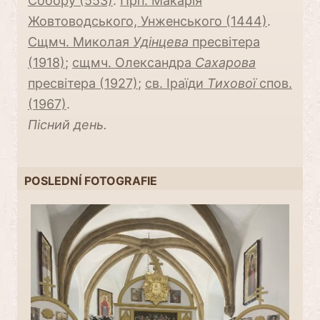
Собору (553)
.
Прп. Макарія
Жовтоводського, Унженського (1444)
.
Сщмч. Миколая
Удінцева
пресвітера
(1918)
;
сщмч. Олександра
Сaхарова
пресвітера (1927)
;
св. Іраїди
Тихової
спов.
(1967)
.
Пісний день.
POSLEDNÍ FOTOGRAFIE