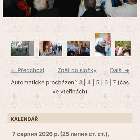
← Předchozí
Zpět do složky
Další →
Automatické procházení:
3
|
4
|
5
|
6
|
7
(čas
ve vteřinách)
KALENDÁŘ
7 серпня 2026 р. (25 липня ст. ст.),