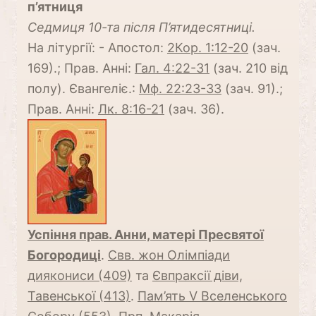
п’ятниця
Cедмиця 10-та після П’ятидесятниці.
На літургії: - Апостол:
2Кор. 1:12-20
(зач.
169).; Прав. Анні:
Гал. 4:22-31
(зач. 210 від
полу). Євангеліє.:
Мф. 22:23-33
(зач. 91).;
Прав. Анні:
Лк. 8:16-21
(зач. 36).
Успіння прав. Анни, матері Пресвятої
Богородиці
.
Свв. жон Олімпіади
диякониси (409)
та
Євпраксії діви,
Тавенської (413)
.
Пам’ять V Вселенського