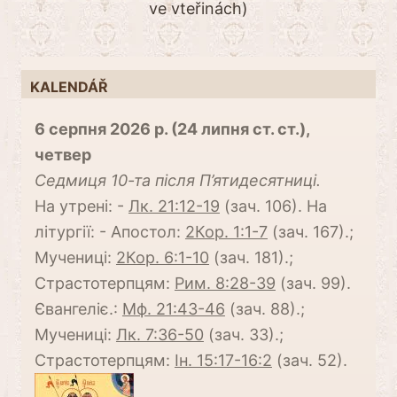
ve vteřinách)
KALENDÁŘ
6 серпня 2026 р. (24 липня ст. ст.),
четвер
Cедмиця 10-та після П’ятидесятниці.
На утрені: -
Лк. 21:12-19
(зач. 106). На
літургії: - Апостол:
2Кор. 1:1-7
(зач. 167).;
Мучениці:
2Кор. 6:1-10
(зач. 181).;
Страстотерпцям:
Рим. 8:28-39
(зач. 99).
Євангеліє.:
Мф. 21:43-46
(зач. 88).;
Мучениці:
Лк. 7:36-50
(зач. 33).;
Страстотерпцям:
Ін. 15:17-16:2
(зач. 52).