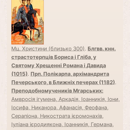
Мц. Христини (близько 300)
.
Блгвв. кнн.
страстотерпців Бориса і Гліба, у
Святому Хрещенні Романа і Давида
(1015)
.
Прп. Полікарпа, архімандрита
Печерського, в Ближніх печерах (1182)
.
Преподобномучеників Мгарських:
Амвросія ігумена, Аркадія, Іоанникія, Іони,
Іосифа, Никанора, Афанасія, Феофана,
Серапіона, Никострата ієромонахів,
Іуліана ієродиякона, Іоанникія, Германа,