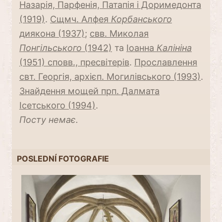
Назарія, Парфенія, Патапія і Доримедонта
(1919)
.
Сщмч. Алфея
Корбанського
диякона (1937)
;
свв. Миколая
Понгільського
(1942)
та
Іоанна
Калініна
(1951) сповв., пресвітерів
.
Прославлення
свт. Георгія, архієп. Могилівського (1993)
.
Знайдення мощей прп. Далмата
Ісетського (1994)
.
Посту немає.
POSLEDNÍ FOTOGRAFIE