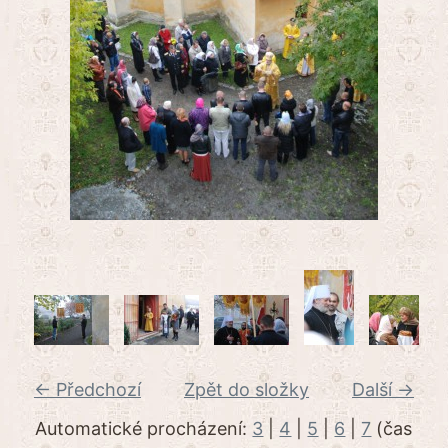
← Předchozí
Zpět do složky
Další →
Automatické procházení:
3
|
4
|
5
|
6
|
7
(čas