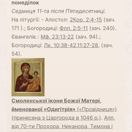
понеділок
Cедмиця 11-та після П’ятидесятниці.
На літургії: - Апостол:
2Кор. 2:4-15
(зач.
171 ).; Богородиці:
Флп. 2:5-11
(зач. 240).
Євангеліє.:
Мф. 23:13-22
(зач. 94).;
Богородиці:
Лк. 10:38-42,11:27-28
, (зач.
54).
Смоленської ікони Божої Матері,
йменованої «Одигітрія»
(«Провідниця»)
(принесена з Царгорода в 1046 р.)
.
Апп.
від 70-ти Прохора, Никанора, Тимона і