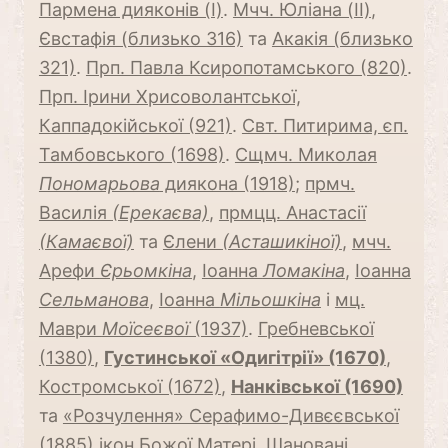
Пармена дияконів (I)
.
Мчч. Юліана (II)
,
Євстафія (близько 316)
та
Акакія (близько
321)
.
Прп. Павла Ксиропотамського (820)
.
Прп. Ірини Хрисоволантської,
Каппадокійської (921)
.
Свт. Питирима, єп.
Тамбовського (1698)
.
Сщмч. Миколая
Пономарьова
диякона (1918)
;
прмч.
Василія
(Ерекаєва)
,
прмцц. Анастасії
(Камаєвої)
та
Єлени
(Асташикіної)
,
мчч.
Арефи
Єрьомкіна
,
Іоанна
Ломакіна
,
Іоанна
Сельманова
,
Іоанна
Мільошкіна
і
мц.
Маври
Моїсеєвої
(1937)
.
Гребневської
(1380)
,
Густинської «Одигітрії» (1670)
,
Костромської (1672)
,
Нанківської (1690)
та
«Розчулення» Серафимо-Дивєєвської
(1885)
ікон Божої Матері.
Шановані