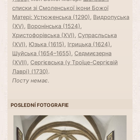
списки зі Смоленської ікони Божої
Матері: Устюженська (1290)
,
Видропуська
(ХV)
,
Воронінська (1524)
,
Христофорівська (ХVI)
,
Супрасльська
(ХVI)
,
Юзька (1615)
,
Ігрицька (1624)
,
Шуйська (1654–1655)
,
Седмиєзерна
(ХVII)
,
Сергієвська (у Троїце-Сергієвій
Лаврі) (1730)
.
Посту немає.
POSLEDNÍ FOTOGRAFIE