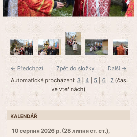
← Předchozí
Zpět do složky
Další →
Automatické procházení:
3
|
4
|
5
|
6
|
7
(čas
ve vteřinách)
KALENDÁŘ
10 серпня 2026 р. (28 липня ст. ст.),