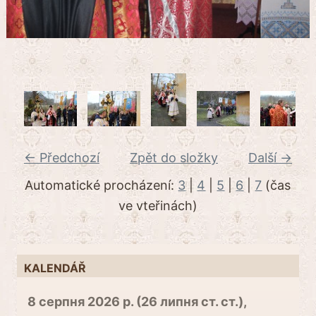
← Předchozí
Zpět do složky
Další →
Automatické procházení:
3
|
4
|
5
|
6
|
7
(čas
ve vteřinách)
KALENDÁŘ
8 серпня 2026 р. (26 липня ст. ст.),