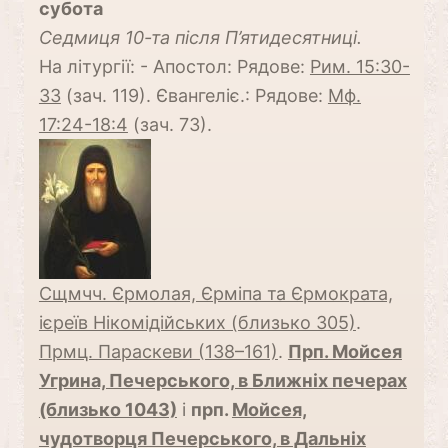
субота
Cедмиця 10-та після П’ятидесятниці.
На літургії: - Апостол: Рядове:
Рим. 15:30-
33
(зач. 119). Євангеліє.: Рядове:
Мф.
17:24-18:4
(зач. 73).
Сщмчч. Єрмолая, Єрміпа та Єрмократа,
ієреїв Нікомідійських (близько 305)
.
Прмц. Параскеви (138–161)
.
Прп. Мойсея
Угрина, Печерського, в Ближніх печерах
(близько 1043)
і
прп.
Мойсея,
чудотворця Печерського, в Дальніх