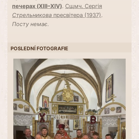
печерах (XIII–XIV)
.
Сщмч. Сергія
Стрельникова
пресвітера (1937)
.
Посту немає.
POSLEDNÍ FOTOGRAFIE