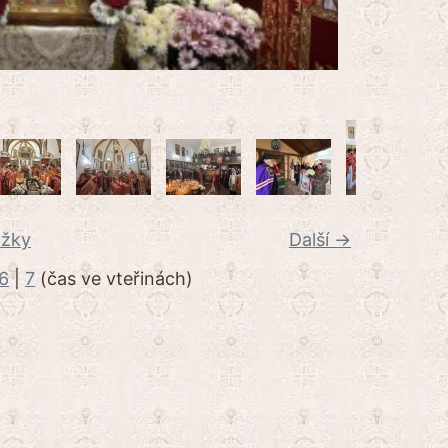
ožky
Další →
6
|
7
(čas ve vteřinách)