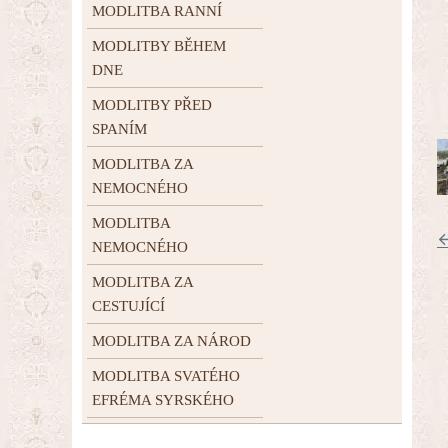
MODLITBA RANNÍ
MODLITBY BĚHEM
DNE
MODLITBY PŘED
SPANÍM
MODLITBA ZA
NEMOCNÉHO
MODLITBA
←
NEMOCNÉHO
MODLITBA ZA
CESTUJÍCÍ
MODLITBA ZA NÁROD
MODLITBA SVATÉHO
EFRÉMA SYRSKÉHO