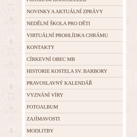
NOVINKY A AKTUÁLNÍ ZPRÁVY
NEDĚLNÍ ŠKOLA PRO DĚTI
VIRTUÁLNÍ PROHLÍDKA CHRÁMU
KONTAKTY
CÍRKEVNÍ OBEC MB
HISTORIE KOSTELA SV. BARBORY
PRAVOSLAVNÝ KALENDÁŘ
VYZNÁNÍ VÍRY
FOTOALBUM
ZAJÍMAVOSTI
MODLITBY