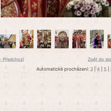
 Předchozí
Zpět do sl
Automatické procházení:
3
|
4
|
5
|