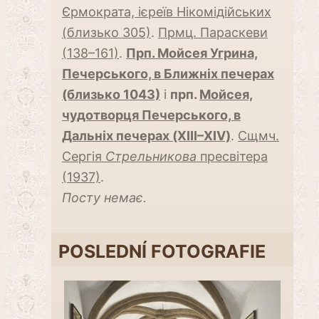
Єрмократа, ієреїв Нікомідійських
(близько 305)
.
Прмц. Параскеви
(138–161)
.
Прп. Мойсея Угрина,
Печерського, в Ближніх печерах
(близько 1043)
і
прп.
Мойсея,
чудотворця Печерського, в
Дальніх печерах (XIII–XIV)
.
Сщмч.
Сергія
Стрельникова
пресвітера
(1937)
.
Посту немає.
POSLEDNÍ FOTOGRAFIE