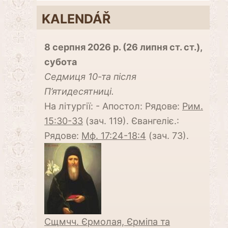
KALENDÁŘ
8 серпня 2026 р. (26 липня ст. ст.),
субота
Cедмиця 10-та після
П’ятидесятниці.
На літургії: - Апостол: Рядове:
Рим.
15:30-33
(зач. 119). Євангеліє.:
Рядове:
Мф. 17:24-18:4
(зач. 73).
Сщмчч. Єрмолая, Єрміпа та