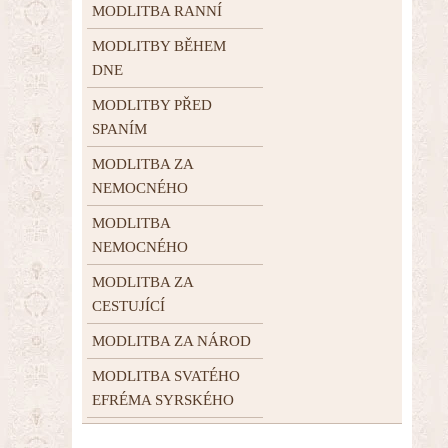
MODLITBA RANNÍ
MODLITBY BĚHEM
DNE
MODLITBY PŘED
SPANÍM
MODLITBA ZA
NEMOCNÉHO
MODLITBA
NEMOCNÉHO
MODLITBA ZA
CESTUJÍCÍ
MODLITBA ZA NÁROD
MODLITBA SVATÉHO
EFRÉMA SYRSKÉHO