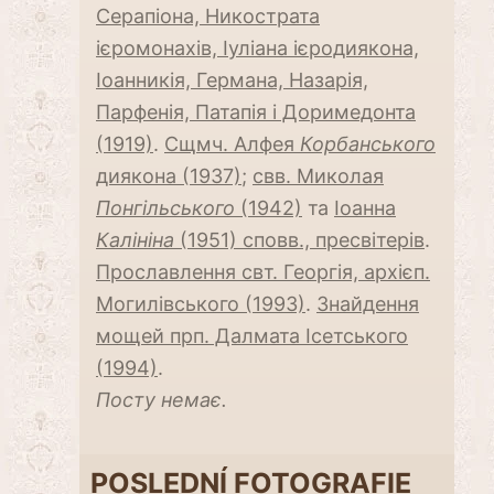
Серапіона, Никострата
ієромонахів, Іуліана ієродиякона,
Іоанникія, Германа, Назарія,
Парфенія, Патапія і Доримедонта
(1919)
.
Сщмч. Алфея
Корбанського
диякона (1937)
;
свв. Миколая
Понгільського
(1942)
та
Іоанна
Калініна
(1951) сповв., пресвітерів
.
Прославлення свт. Георгія, архієп.
Могилівського (1993)
.
Знайдення
мощей прп. Далмата Ісетського
(1994)
.
Посту немає.
POSLEDNÍ FOTOGRAFIE