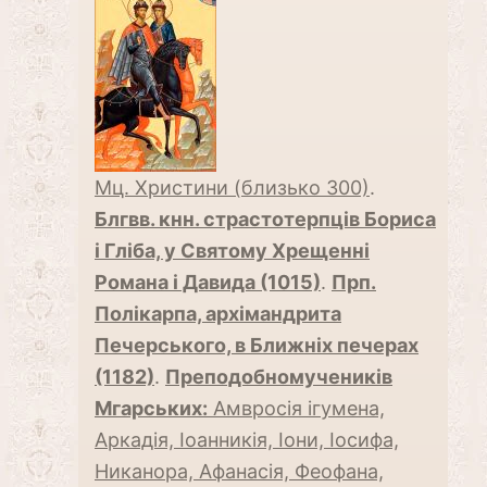
Мц. Христини (близько 300)
.
Блгвв. кнн. страстотерпців Бориса
і Гліба, у Святому Хрещенні
Романа і Давида (1015)
.
Прп.
Полікарпа, архімандрита
Печерського, в Ближніх печерах
(1182)
.
Преподобномучеників
Мгарських:
Амвросія ігумена,
Аркадія, Іоанникія, Іони, Іосифа,
Никанора, Афанасія, Феофана,