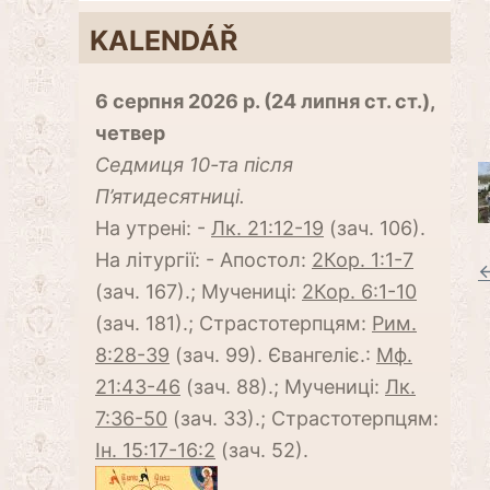
KALENDÁŘ
6 серпня 2026 р. (24 липня ст. ст.),
четвер
Cедмиця 10-та після
П’ятидесятниці.
На утрені: -
Лк. 21:12-19
(зач. 106).
На літургії: - Апостол:
2Кор. 1:1-7
←
(зач. 167).; Мучениці:
2Кор. 6:1-10
(зач. 181).; Страстотерпцям:
Рим.
8:28-39
(зач. 99). Євангеліє.:
Мф.
21:43-46
(зач. 88).; Мучениці:
Лк.
7:36-50
(зач. 33).; Страстотерпцям:
Ін. 15:17-16:2
(зач. 52).