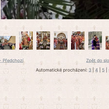
 Předchozí
Zpět do sl
Automatické procházení:
3
|
4
|
5
|