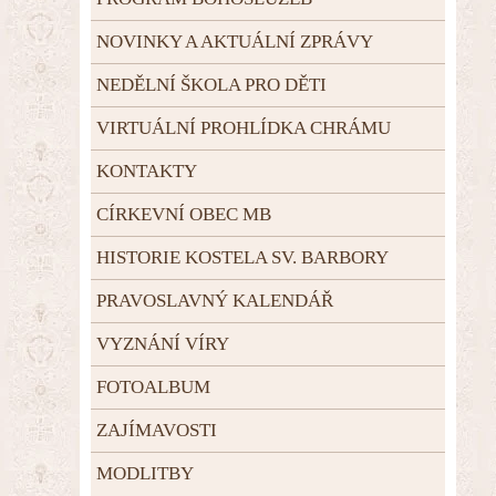
NOVINKY A AKTUÁLNÍ ZPRÁVY
NEDĚLNÍ ŠKOLA PRO DĚTI
VIRTUÁLNÍ PROHLÍDKA CHRÁMU
KONTAKTY
CÍRKEVNÍ OBEC MB
HISTORIE KOSTELA SV. BARBORY
PRAVOSLAVNÝ KALENDÁŘ
VYZNÁNÍ VÍRY
FOTOALBUM
ZAJÍMAVOSTI
MODLITBY