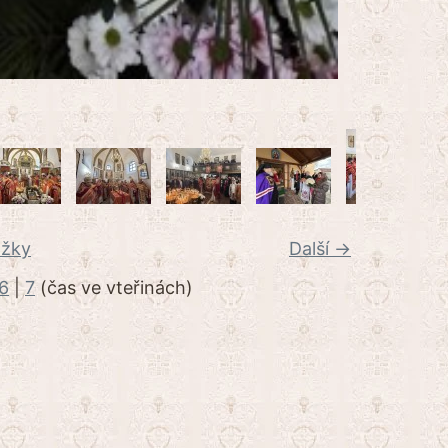
ožky
Další →
6
|
7
(čas ve vteřinách)