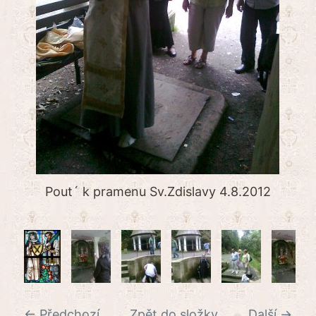
Pout´ k pramenu Sv.Zdislavy 4.8.2012
← Předchozí
Zpět do složky
Další →