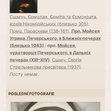
Сщмчч. Єрмолая, Єрміпа та Єрмократа,
ієреїв Нікомідійських (близько 305)
.
Прмц. Параскеви (138–161)
.
Прп. Мойсея
Угрина, Печерського, в Ближніх печерах
(близько 1043)
і
прп.
Мойсея,
чудотворця Печерського, в Дальніх
печерах (XIII–XIV)
.
Сщмч. Сергія
Стрельникова
пресвітера (1937)
.
Посту немає.
POSLEDNÍ FOTOGRAFIE