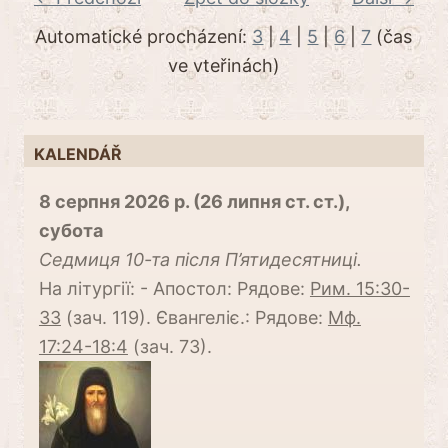
Automatické procházení:
3
|
4
|
5
|
6
|
7
(čas
ve vteřinách)
KALENDÁŘ
8 серпня 2026 р. (26 липня ст. ст.),
субота
Cедмиця 10-та після П’ятидесятниці.
На літургії: - Апостол: Рядове:
Рим. 15:30-
33
(зач. 119). Євангеліє.: Рядове:
Мф.
17:24-18:4
(зач. 73).