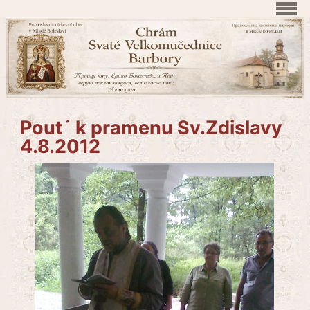
Pout´ k pramenu Sv.Zdislavy
4.8.2012