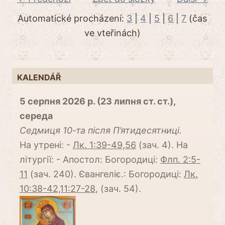
Automatické procházení:
3
|
4
|
5
|
6
|
7
(čas
ve vteřinách)
KALENDÁŘ
5 серпня 2026 р. (23 липня ст. ст.),
середа
Cедмиця 10-та після П’ятидесятниці.
На утрені: -
Лк. 1:39-49,56
(зач. 4). На
літургії: - Апостол: Богородиці:
Флп. 2:5-
11
(зач. 240). Євангеліє.: Богородиці:
Лк.
10:38-42,11:27-28
, (зач. 54).