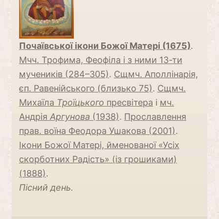
Почаївської ікони Божої Матері (1675)
.
Мчч. Трофима, Феофіла і з ними 13-ти
мучеників (284–305)
.
Сщмч. Аполлінарія,
єп. Равенійського (близько 75)
.
Сщмч.
Михаїла
Троїцького
пресвітера
і
мч.
Андрія
Аргунова
(1938)
.
Прославлення
прав. воїна Феодора Ушакова (2001)
.
Ікони Божої Матері, йменованої «Усіх
скорботних Радість» (із грошиками)
(1888)
.
Пісний день.