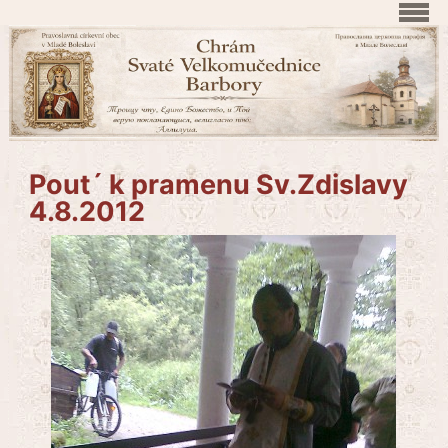
Pout´ k pramenu Sv.Zdislavy
4.8.2012