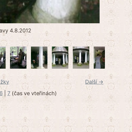
avy 4.8.2012
ožky
Další →
6
|
7
(čas ve vteřinách)