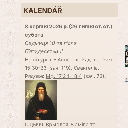
KALENDÁŘ
8 серпня 2026 р. (26 липня ст. ст.),
субота
Cедмиця 10-та після
П’ятидесятниці.
На літургії: - Апостол: Рядове:
Рим.
15:30-33
(зач. 119). Євангеліє.:
Рядове:
Мф. 17:24-18:4
(зач. 73).
←
Сщмчч. Єрмолая, Єрміпа та