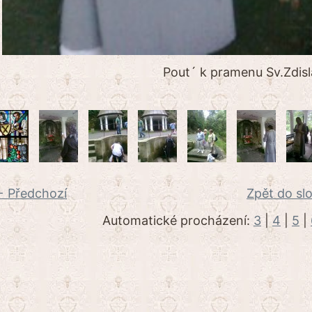
Pout´ k pramenu Sv.Zdisl
 Předchozí
Zpět do sl
Automatické procházení:
3
|
4
|
5
|