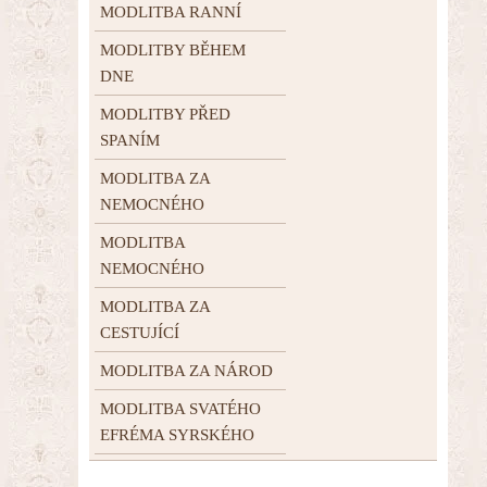
MODLITBA RANNÍ
MODLITBY BĚHEM
DNE
MODLITBY PŘED
SPANÍM
MODLITBA ZA
NEMOCNÉHO
MODLITBA
NEMOCNÉHO
MODLITBA ZA
CESTUJÍCÍ
MODLITBA ZA NÁROD
MODLITBA SVATÉHO
EFRÉMA SYRSKÉHO