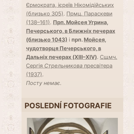
Єрмократа, ієреїв Нікомідійських
(близько 305)
.
Прмц. Параскеви
(138–161)
.
Прп. Мойсея Угрина,
Печерського, в Ближніх печерах
(близько 1043)
і
прп.
Мойсея,
чудотворця Печерського, в
Дальніх печерах (XIII–XIV)
.
Сщмч.
Сергія
Стрельникова
пресвітера
(1937)
.
Посту немає.
POSLEDNÍ FOTOGRAFIE