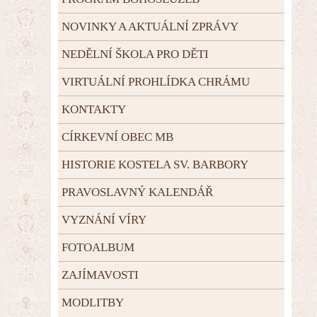
NOVINKY A AKTUÁLNÍ ZPRÁVY
NEDĚLNÍ ŠKOLA PRO DĚTI
VIRTUÁLNÍ PROHLÍDKA CHRÁMU
KONTAKTY
CÍRKEVNÍ OBEC MB
HISTORIE KOSTELA SV. BARBORY
PRAVOSLAVNÝ KALENDÁŘ
VYZNÁNÍ VÍRY
FOTOALBUM
ZAJÍMAVOSTI
MODLITBY