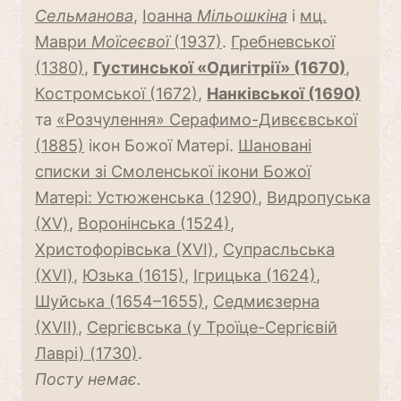
Сельманова
,
Іоанна
Мільошкіна
і
мц.
Маври
Моїсеєвої
(1937)
.
Гребневської
(1380)
,
Густинської «Одигітрії» (1670)
,
Костромської (1672)
,
Нанківської (1690)
та
«Розчулення» Серафимо-Дивєєвської
(1885)
ікон Божої Матері.
Шановані
списки зі Смоленської ікони Божої
Матері: Устюженська (1290)
,
Видропуська
(ХV)
,
Воронінська (1524)
,
Христофорівська (ХVI)
,
Супрасльська
(ХVI)
,
Юзька (1615)
,
Ігрицька (1624)
,
Шуйська (1654–1655)
,
Седмиєзерна
(ХVII)
,
Сергієвська (у Троїце-Сергієвій
Лаврі) (1730)
.
Посту немає.