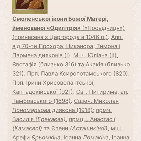
Смоленської ікони Божої Матері,
йменованої «Одигітрія»
(«Провідниця»)
(принесена з Царгорода в 1046 р.)
.
Апп.
від 70-ти Прохора, Никанора, Тимона і
Пармена дияконів (I)
.
Мчч. Юліана (II)
,
Євстафія (близько 316)
та
Акакія (близько
321)
.
Прп. Павла Ксиропотамського (820)
.
Прп. Ірини Хрисоволантської,
Каппадокійської (921)
.
Свт. Питирима, єп.
Тамбовського (1698)
.
Сщмч. Миколая
Пономарьова
диякона (1918)
;
прмч.
Василія
(Ерекаєва)
,
прмцц. Анастасії
(Камаєвої)
та
Єлени
(Асташикіної)
,
мчч.
Арефи
Єрьомкіна
,
Іоанна
Ломакіна
,
Іоанна