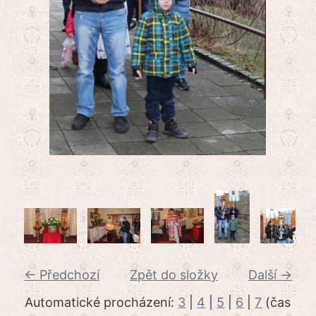
← Předchozí
Zpět do složky
Další →
Automatické procházení:
3
|
4
|
5
|
6
|
7
(čas