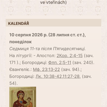
ve vteřinách)
KALENDÁŘ
10 серпня 2026 р. (28 липня ст. ст.),
понеділок
Cедмиця 11-та після П’ятидесятниці.
На літургії: - Апостол:
2Кор. 2:4-15
(зач.
171 ).; Богородиці:
Флп. 2:5-11
(зач. 240).
Євангеліє.:
Мф. 23:13-22
(зач. 94).;
Богородиці:
Лк. 10:38-42,11:27-28
, (зач.
54).