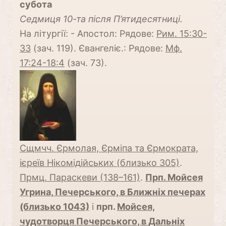
субота
Cедмиця 10-та після П’ятидесятниці.
На літургії: - Апостол: Рядове:
Рим. 15:30-
33
(зач. 119). Євангеліє.: Рядове:
Мф.
17:24-18:4
(зач. 73).
Сщмчч. Єрмолая, Єрміпа та Єрмократа,
ієреїв Нікомідійських (близько 305)
.
Прмц. Параскеви (138–161)
.
Прп. Мойсея
Угрина, Печерського, в Ближніх печерах
(близько 1043)
і
прп.
Мойсея,
чудотворця Печерського, в Дальніх