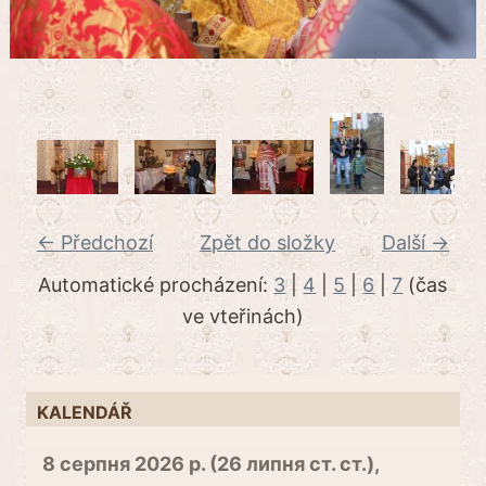
← Předchozí
Zpět do složky
Další →
Automatické procházení:
3
|
4
|
5
|
6
|
7
(čas
ve vteřinách)
KALENDÁŘ
8 серпня 2026 р. (26 липня ст. ст.),