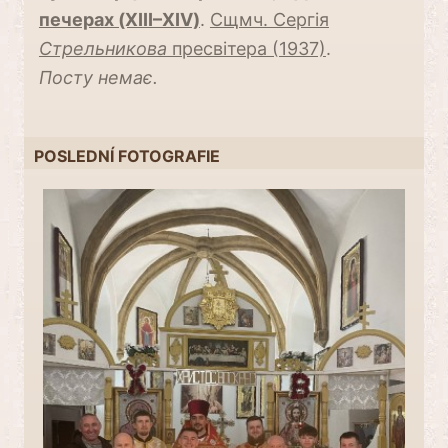
печерах (XIII–XIV)
.
Сщмч. Сергія
Стрельникова
пресвітера (1937)
.
Посту немає.
POSLEDNÍ FOTOGRAFIE