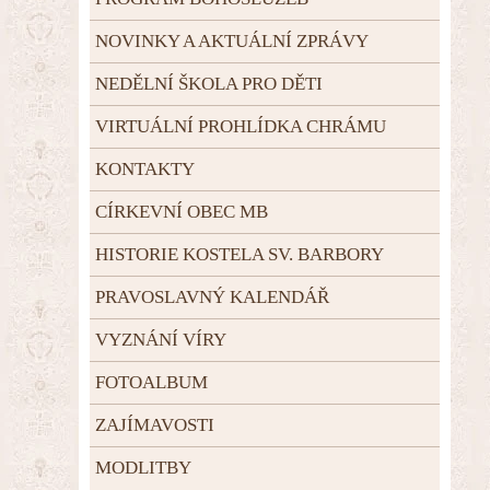
NOVINKY A AKTUÁLNÍ ZPRÁVY
NEDĚLNÍ ŠKOLA PRO DĚTI
VIRTUÁLNÍ PROHLÍDKA CHRÁMU
KONTAKTY
CÍRKEVNÍ OBEC MB
HISTORIE KOSTELA SV. BARBORY
PRAVOSLAVNÝ KALENDÁŘ
VYZNÁNÍ VÍRY
FOTOALBUM
ZAJÍMAVOSTI
MODLITBY