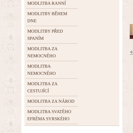
MODLITBA RANNÍ
MODLITBY BĚHEM
DNE
MODLITBY PŘED
SPANÍM
MODLITBA ZA
←
NEMOCNÉHO
MODLITBA
NEMOCNÉHO
MODLITBA ZA
CESTUJÍCÍ
MODLITBA ZA NÁROD
MODLITBA SVATÉHO
EFRÉMA SYRSKÉHO