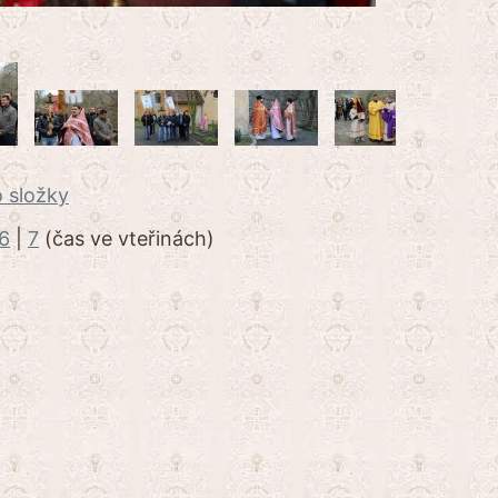
 složky
6
|
7
(čas ve vteřinách)