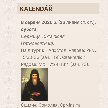
KALENDÁŘ
8 серпня 2026 р. (26 липня ст. ст.),
субота
Cедмиця 10-та після
П’ятидесятниці.
На літургії: - Апостол: Рядове:
Рим.
15:30-33
(зач. 119). Євангеліє.:
Рядове:
Мф. 17:24-18:4
(зач. 73).
Сщмчч. Єрмолая, Єрміпа та