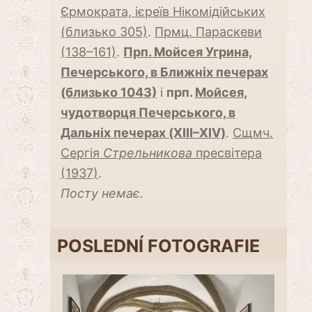
Єрмократа, ієреїв Нікомідійських
(близько 305)
.
Прмц. Параскеви
(138–161)
.
Прп. Мойсея Угрина,
Печерського, в Ближніх печерах
(близько 1043)
і
прп.
Мойсея,
чудотворця Печерського, в
Дальніх печерах (XIII–XIV)
.
Сщмч.
Сергія
Стрельникова
пресвітера
(1937)
.
Посту немає.
POSLEDNÍ FOTOGRAFIE