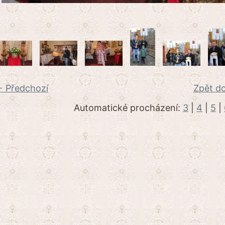
 Předchozí
Zpět do
Automatické procházení:
3
|
4
|
5
|