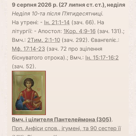
9 серпня 2026 р. (27 липня ст. ст.), неділя
Неділя 10-та після П’ятидесятниці.
На утрені: -
Ін. 21:1-14
(зач. 66). На
літургії: - Апостол:
1Кор. 4:9-16
(зач. 131).;
Вмч.:
2Тим. 2:1-10
(зач. 292). Євангеліє.:
Мф. 17:14-23
(зач. 72 про зцілення
біснуватого отрока).; Вмч.:
Ін. 15:17-16:2
(зач. 52).
Вмч. і цілителя Пантелеймона (305)
.
Прп. Анфіси спов., ігумені, та 90 сестер її