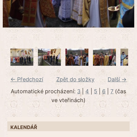
← Předchozí
Zpět do složky
Další →
Automatické procházení:
3
|
4
|
5
|
6
|
7
(čas
ve vteřinách)
KALENDÁŘ