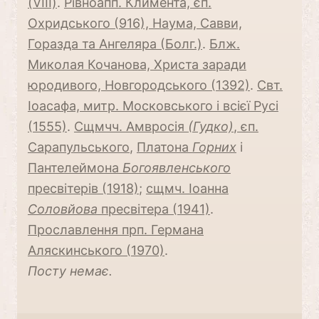
(VIII)
.
Рівноапп. Климента, єп.
Охридського (916), Наума, Савви,
Горазда та Ангеляра (Болг.)
.
Блж.
Миколая Кочанова, Христа заради
юродивого, Новгородського (1392)
.
Свт.
Іоасафа, митр. Московського і всієї Русі
(1555)
.
Сщмчч. Амвросія
(Гудко)
, єп.
Сарапульського
,
Платона
Горних
і
Пантелеймона
Богоявленського
пресвітерів (1918)
;
сщмч. Іоанна
Соловйова
пресвітера (1941)
.
Прославлення прп. Германа
Аляскинського (1970)
.
Посту немає.